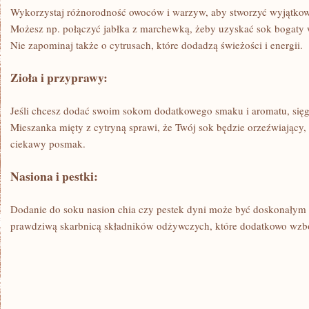
Wykorzystaj różnorodność owoców i warzyw, aby stworzyć wyjątko
Możesz np. połączyć jabłka z marchewką, żeby uzyskać sok bogaty w 
Nie zapominaj także ⁢o cytrusach, które dodadzą świeżości i energii.
Zioła i⁢ przyprawy:
Jeśli chcesz dodać swoim sokom dodatkowego smaku i aromatu, sięgnij
Mieszanka mięty z cytryną sprawi, że Twój sok będzie orzeźwiający,
ciekawy posmak.
Nasiona i ⁤pestki:
Dodanie ⁢do soku nasion chia⁣ czy pestek dyni ⁤może być ​doskonałym p
prawdziwą ⁣skarbnicą składników odżywczych, które dodatkowo wzb