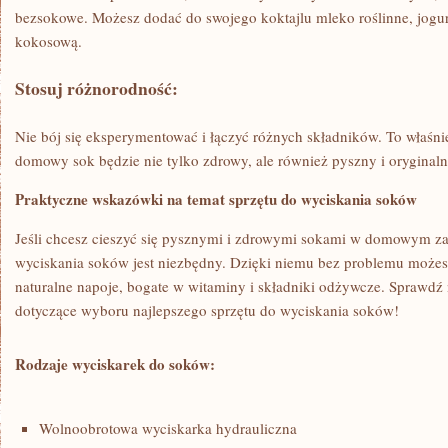
bezsokowe.‌ Możesz dodać do swojego koktajlu mleko roślinne,‍ jogu
kokosową.
Stosuj różnorodność:
Nie bój się eksperymentować i łączyć różnych składników.⁤ To właśn
domowy sok będzie nie tylko zdrowy, ale również pyszny i⁣ oryginaln
Praktyczne wskazówki na temat sprzętu do wyciskania ⁤soków
Jeśli chcesz cieszyć się pysznymi⁢ i zdrowymi sokami w domowym⁣ za
wyciskania soków jest niezbędny. Dzięki ‌niemu bez problemu możesz
naturalne ⁢napoje, bogate⁤ w witaminy⁢ i składniki odżywcze. Sprawd
dotyczące wyboru najlepszego sprzętu do wyciskania ⁤soków!
Rodzaje wyciskarek do soków:
Wolnoobrotowa ⁣wyciskarka hydrauliczna