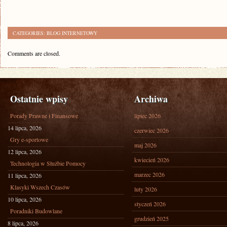
CATEGORIES:
BLOG INTERNETOWY
Comments are closed.
Ostatnie wpisy
Archiwa
Porady Prawne i Finansowe
lipiec 2026
14 lipca, 2026
czerwiec 2026
Gry e-sportowe
maj 2026
12 lipca, 2026
kwiecień 2026
Technologia w Służbie Pomocy
marzec 2026
11 lipca, 2026
Klasyki Wszech Czasów
luty 2026
10 lipca, 2026
styczeń 2026
Poradniki Budowlane
grudzień 2025
8 lipca, 2026