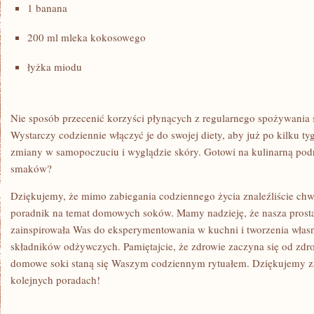
1 ‌banana
200 ml mleka kokosowego
łyżka miodu
Nie sposób ⁣przecenić ⁣korzyści płynących z regularnego spożywania 
Wystarczy codziennie włączyć je do swojej diety, aby już po‍ kilku 
zmiany w samopoczuciu i⁢ wyglądzie skóry. Gotowi na kulinarną podr
smaków?
Dziękujemy, że mimo zabiegania codziennego życia znaleźliście ⁤chwil
poradnik na temat domowych ⁢soków. ‍Mamy ​nadzieję, że nasza prost
zainspirowała Was do eksperymentowania w⁢ kuchni i tworzenia⁢ wła
składników odżywczych. Pamiętajcie, że zdrowie zaczyna ‍się‌ od zd
domowe soki staną⁣ się Waszym codziennym rytuałem. Dziękujemy za 
kolejnych poradach!