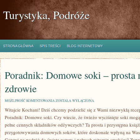
Turystyka, Podróże
STRONA GŁÓWNA
SPIS TREŚCI
BLOG INTERNETOWY
Poradnik: Domowe soki – prosta 
zdrowie
PORADNIK:
MOŻLIWOŚĆ KOMENTOWANIA
ZOSTAŁA WYŁĄCZONA
DOMOWE
Witajcie Kochani! Dziś chcemy podzielić się z Wami niezwykłą recept
SOKI
–
Poradnik: Domowe ⁤soki. Czy wiecie, że‌ świeżo wyciśnięte soki mogą 
PROSTA
RECEPTURA
pełne cennych składników odżywczych? Ta prosta i przystępna książ
NA
przygotowywania domowych soków, które doskonale wpłyną ​na Was
ZDROWIE
Gotowi na podróż do świata natury i ​pełnych witamin smaków? Zapr