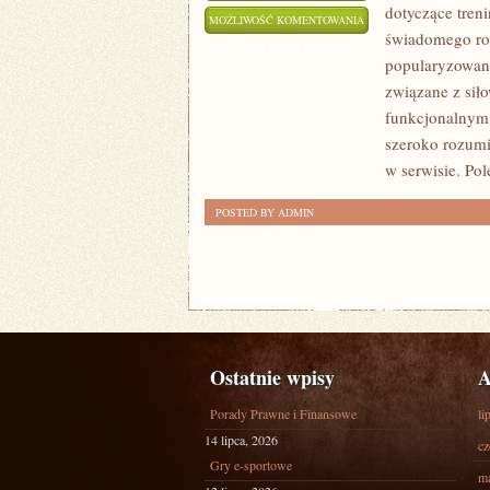
dotyczące tren
MOTYWACJA
MOŻLIWOŚĆ KOMENTOWANIA
świadomego roz
I
ZOSTAŁA WYŁĄCZONA
popularyzowani
PSYCHOLOGIA
związane z siło
SPORTU
funkcjonalnym,
szeroko rozumi
w serwisie. Pol
POSTED BY ADMIN
Ostatnie wpisy
A
Porady Prawne i Finansowe
li
14 lipca, 2026
cz
Gry e-sportowe
ma