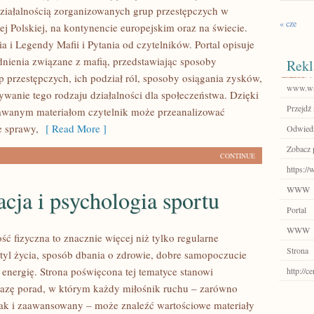
ziałalnością zorganizowanych grup przestępczych w
« cze
ej Polskiej, na kontynencie europejskim oraz na świecie.
a i Legendy Mafii i Pytania od czytelników. Portal opisuje
nienia związane z mafią, przedstawiając sposoby
Rekl
p przestępczych, ich podział ról, sposoby osiągania zysków,
www.ws
ywanie tego rodzaju działalności dla społeczeństwa. Dzięki
Przejdź 
awanym materiałom czytelnik może przeanalizować
e sprawy,
[ Read More ]
Odwiedź
Zobacz p
CONTINUE
https:/
WWW
ja i psychologia sportu
Portal
WWW
ść fizyczna to znacznie więcej niż tylko regularne
Strona
styl życia, sposób dbania o zdrowie, dobre samopoczucie
 energię. Strona poświęcona tej tematyce stanowi
http://c
azę porad, w którym każdy miłośnik ruchu – zarówno
jak i zaawansowany – może znaleźć wartościowe materiały