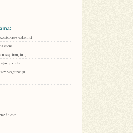
ama:
zystkoopozyczkach.pl
na stronę
 naszą stronę tutaj
ełen opis tutaj
/www.peregrinos.pl
enter-fin.com