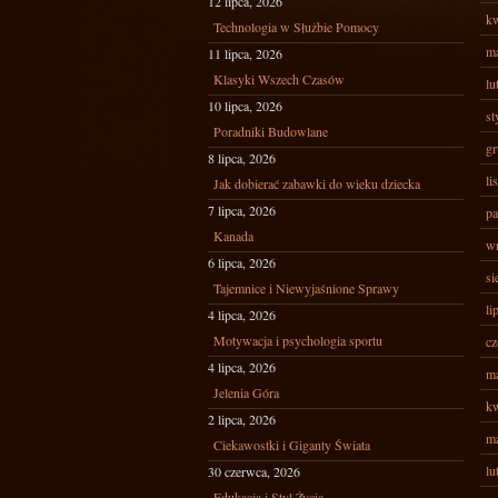
12 lipca, 2026
kw
Technologia w Służbie Pomocy
ma
11 lipca, 2026
Klasyki Wszech Czasów
lu
10 lipca, 2026
st
Poradniki Budowlane
gr
8 lipca, 2026
li
Jak dobierać zabawki do wieku dziecka
7 lipca, 2026
pa
Kanada
wr
6 lipca, 2026
si
Tajemnice i Niewyjaśnione Sprawy
li
4 lipca, 2026
Motywacja i psychologia sportu
cz
4 lipca, 2026
ma
Jelenia Góra
kw
2 lipca, 2026
ma
Ciekawostki i Giganty Świata
lu
30 czerwca, 2026
Edukacja i Styl Życia