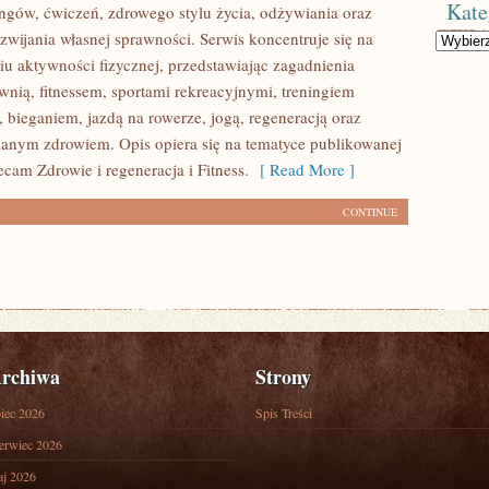
Kate
ingów, ćwiczeń, zdrowego stylu życia, odżywiania oraz
wijania własnej sprawności. Serwis koncentruje się na
Kategorie
u aktywności fizycznej, przedstawiając zagadnienia
wnią, fitnessem, sportami rekreacyjnymi, treningiem
 bieganiem, jazdą na rowerze, jogą, regeneracją oraz
anym zdrowiem. Opis opiera się na tematyce publikowanej
ecam Zdrowie i regeneracja i Fitness.
[ Read More ]
CONTINUE
rchiwa
Strony
piec 2026
Spis Treści
erwiec 2026
j 2026