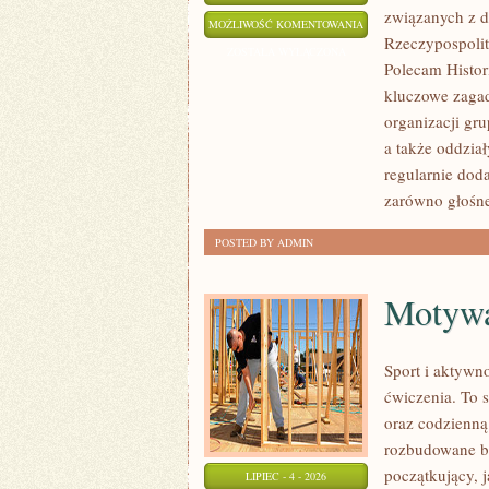
związanych z d
TAJEMNICE
MOŻLIWOŚĆ KOMENTOWANIA
Rzeczypospolit
I
ZOSTAŁA WYŁĄCZONA
Polecam Histori
NIEWYJAŚNIONE
kluczowe zagad
SPRAWY
organizacji gru
a także oddział
regularnie dod
zarówno głośn
POSTED BY ADMIN
Motywac
Sport i aktywno
ćwiczenia. To 
oraz codzienną
rozbudowane b
początkujący, 
LIPIEC - 4 - 2026