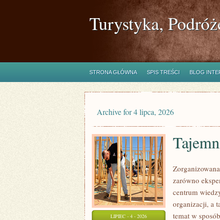
Turystyka, Podróż
STRONA GŁÓWNA
SPIS TREŚCI
BLOG INT
Archive for 4 lipca, 2026
Tajemn
Zorganizowana 
zarówno eksper
centrum wiedzy
organizacji, a
temat w sposób 
LIPIEC - 4 - 2026