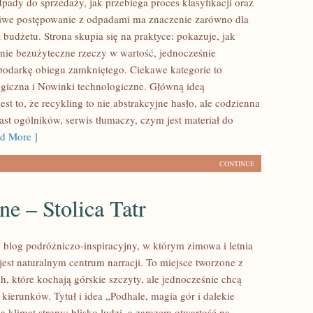
pady do sprzedaży, jak przebiega proces klasyfikacji oraz
iwe postępowanie z odpadami ma znaczenie zarówno dla
la budżetu. Strona skupia się na praktyce: pokazuje, jak
nie bezużyteczne rzeczy w wartość, jednocześnie
podarkę obiegu zamkniętego. Ciekawe kategorie to
giczna i Nowinki technologiczne. Główną ideą
est to, że recykling to nie abstrakcyjne hasło, ale codzienna
ast ogólników, serwis tłumaczy, czym jest materiał do
d More ]
CONTINUE
e – Stolica Tatr
o blog podróżniczo-inspiracyjny, w którym zimowa i letnia
jest naturalnym centrum narracji. To miejsce tworzone z
h, które kochają górskie szczyty, ale jednocześnie chcą
kierunków. Tytuł i idea „Podhale, magia gór i dalekie
 klimat strony: blisko ludzi, a zarazem otwartość na