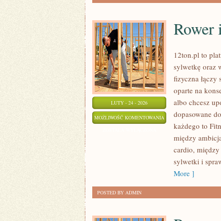
Rower i
12ton.pl to pla
sylwetkę oraz 
fizyczna łączy
oparte na kons
albo chcesz up
LUTY - 24 - 2026
dopasowane do 
ROWER
MOŻLIWOŚĆ KOMENTOWANIA
każdego to Fitn
I
ZOSTAŁA WYŁĄCZONA
między ambicją
KOLARSTWO
cardio, między
sylwetki i spra
More ]
POSTED BY ADMIN