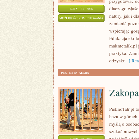
przygotować od
dlaczego właśc
LUTY - 23 - 2026
natury, jak i d
ŚRODOWISKO
MOŻLIWOŚĆ KOMENTOWANIA
zamienić pozor
I
ZOSTAŁA WYŁĄCZONA
wspierając gos
KLIMAT
Edukacja ekolo
makmetalik.pl j
praktyka. Zami
odzysku
[ Rea
POSTED BY ADMIN
Zakopan
PieknoTatr.pl t
baza w górach 
myślą o osobac
szukać nowych 
podróże” oddają