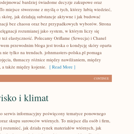
podejmować bardziej świadome decyzje zakupowe oraz
To miejsce stworzone z myślą o tych, którzy lubią wiedzieć,
 skórę, jak działają substancje aktywne i jak budować
nacji bez chaosu oraz bez przypadkowych wyborów. Strona
ielęgnacji rozumianej jako system, w którym liczy się
e też elastyczność. Polecamy Oriflame (Szwecja) i Chanel
ywem przewodnim bloga jest troska o kondycję skóry oparta
 a nie tylko na trendach. johnmasters-polska.pl pomaga
jęcia, tłumaczy różnice między nawilżaniem, między
 a także między kojenie.
[ Read More ]
CONTINUE
sko i klimat
to serwis informacyjny poświęcony tematyce ponownego
oraz skupu surowców wtórnych. To miejsce dla osób i firm,
ej rozumieć, jak działa rynek materiałów wtórnych, jak