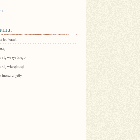
r »
ama:
a ten temat
utaj
 się wszystkiego
się więcej tutaj
pełne szczegóły