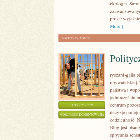
ekologia. Stron
zaawansowanych
proste wyjaśnie
More ]
POSTED BY ADMIN
Polityc
ryszard-galla.p
obywatelskiej.
państwa i wspól
jednocześnie b
centrum pozosta
LUTY - 25 - 2026
decyzje podejm
POLITYCZNE
MOŻLIWOŚĆ KOMENTOWANIA
codzienność. No
KONFLIKTY
ZOSTAŁA WYŁĄCZONA
Blog jest pisa
I
spłycania sensu
KRYZYSY