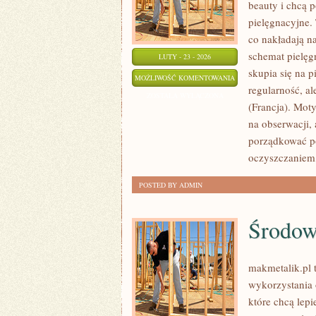
beauty i chcą 
pielęgnacyjne. 
co nakładają na
schemat pielęg
LUTY - 23 - 2026
skupia się na p
PROCTER
MOŻLIWOŚĆ KOMENTOWANIA
regularność, al
&
ZOSTAŁA WYŁĄCZONA
(Francja). Mot
GAMBLE
na obserwacji,
(P&G)
porządkować po
(USA)
oczyszczaniem,
POSTED BY ADMIN
Środowi
makmetalik.pl 
wykorzystania 
które chcą lepi