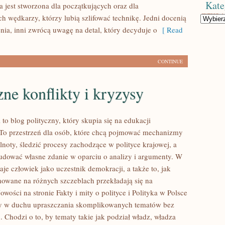
Kate
a jest stworzona dla początkujących oraz dla
 wędkarzy, którzy lubią szlifować technikę. Jedni docenią
Kategorie
nia, inni zwrócą uwagę na detal, który decyduje o
[ Read
CONTINUE
zne konflikty i kryzysy
l to blog polityczny, który skupia się na edukacji
 To przestrzeń dla osób, które chcą pojmować mechanizmy
noty, śledzić procesy zachodzące w polityce krajowej, a
udować własne zdanie w oparciu o analizy i argumenty. W
je człowiek jako uczestnik demokracji, a także to, jak
owane na różnych szczeblach przekładają się na
wości na stronie Fakty i mity o polityce i Polityka w Polsce
ny w duchu upraszczania skomplikowanych tematów bez
. Chodzi o to, by tematy takie jak podział władz, władza