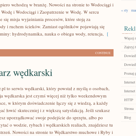
opiero wchodzą w branżę. Nowości na stronie to Wodociągi i
« sty
ma
 Wodę i Wodociągi i Zaopatrzenie w Wodę. W sercu
e się misja wyjaśniania procesów, które stoją za
y i ruchem ścieków. Zamiast ogólników pojawiają się
Rekl
erminy: hydrodynamika, nauka o obiegu wody, retencja,
[
Więcej n
Zajrzyj t
CONTINUE
Dowiedz
Dowiedz 
arz wędkarski
Poznaj 
Internet
.pl to serwis wędkarski, który powstał z myślą o osobach,
Internet
sja wędkarska jest czymś więcej niż tylko weekendowym
HTTP
sce, w którym doświadczenie łączy się z wiedzą, a każdy
Strona
ć łowić skuteczniej i z większą satysfakcją. Jeśli szukasz
sz uporządkować swoje podejście do sprzętu, albo po
Blog
zytać o wodzie, rybach i wędkarskich realiach, znajdziesz tu
strzeń. Nowości na stronie to Wędkarstwo muchowe i Ryby i