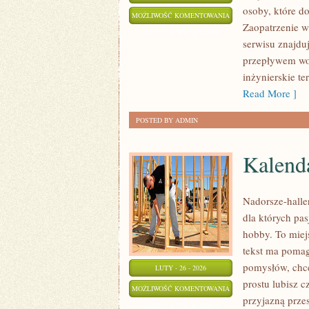
osoby, które d
ENERGETYKA
MOŻLIWOŚĆ KOMENTOWANIA
Zaopatrzenie w
KONWENCJONALNA
ZOSTAŁA WYŁĄCZONA
serwisu znajduj
przepływem wod
inżynierskie t
Read More ]
POSTED BY ADMIN
Kalend
Nadorsze-haller
dla których pa
hobby. To miej
tekst ma pomaga
pomysłów, chce
LUTY - 26 - 2026
prostu lubisz c
KALENDARZ
MOŻLIWOŚĆ KOMENTOWANIA
przyjazną prze
WĘDKARSKI
ZOSTAŁA WYŁĄCZONA