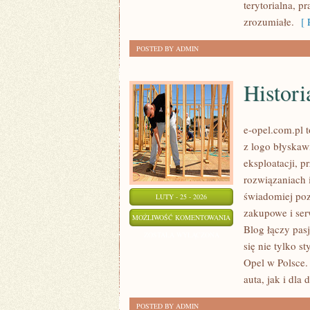
terytorialna, 
zrozumiałe.
[ R
POSTED BY ADMIN
Histori
e-opel.com.pl 
z logo błyskaw
eksploatacji, 
rozwiązaniach 
świadomiej poz
LUTY - 25 - 2026
zakupowe i ser
HISTORIA
MOŻLIWOŚĆ KOMENTOWANIA
Blog łączy pas
MARKI
ZOSTAŁA WYŁĄCZONA
się nie tylko s
OPEL
Opel w Polsce. 
auta, jak i dl
POSTED BY ADMIN