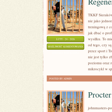
Regene
TKKF Sieraków 
nie jako jedno
treningową z c
jak dbać o pro
wysiłku. To mie
LUTY - 24 - 2026
od tego, czy s
REGENERACJA
MOŻLIWOŚĆ KOMENTOWANIA
przez sport i T
I
ZOSTAŁA WYŁĄCZONA
nie jest tylko 
ODPOCZYNEK
poziomu oraz 
mikrocykl w sp
POSTED BY ADMIN
Procte
johnmasters-pol