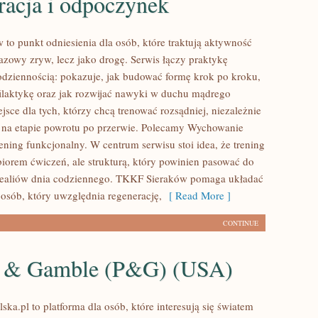
racja i odpoczynek
to punkt odniesienia dla osób, które traktują aktywność
razowy zryw, lecz jako drogę. Serwis łączy praktykę
odziennością: pokazuje, jak budować formę krok po kroku,
filaktykę oraz jak rozwijać nawyki w duchu mądrego
jsce dla tych, którzy chcą trenować rozsądniej, niezależnie
ą na etapie powrotu po przerwie. Polecamy Wychowanie
rening funkcjonalny. W centrum serwisu stoi idea, że trening
zbiorem ćwiczeń, ale strukturą, który powinien pasować do
realiów dnia codziennego. TKKF Sieraków pomaga układać
osób, który uwzględnia regenerację,
[ Read More ]
CONTINUE
r & Gamble (P&G) (USA)
ska.pl to platforma dla osób, które interesują się światem