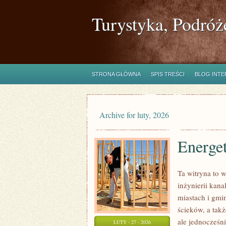
Turystyka, Podróż
STRONA GŁÓWNA
SPIS TREŚCI
BLOG INT
Archive for luty, 2026
Energe
Ta witryna to 
inżynierii kana
miastach i gmi
ścieków, a tak
ale jednocześni
LUTY - 27 - 2026