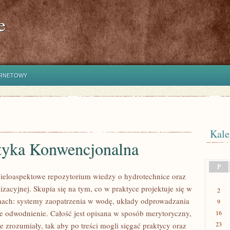
e
ERNETOWY
Kale
tyka Konwencjonalna
P
wieloaspektowe repozytorium wiedzy o hydrotechnice oraz
lizacyjnej. Skupia się na tym, co w praktyce projektuje się w
2
nach: systemy zaopatrzenia w wodę, układy odprowadzania
9
że odwodnienie. Całość jest opisana w sposób merytoryczny,
16
23
e zrozumiały, tak aby po treści mogli sięgać praktycy oraz