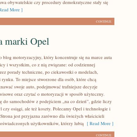
prawa obywatelskie czy procedury demokratyczne stały się
ead More ]
CONTINUE
a marki Opel
to blog motoryzacyjny, który koncentruje się na marce auta
icy i wszystkim, co z nią związane: od codziennej
przez porady techniczne, po ciekawostki o modelach,
i rynku. To miejsce stworzone dla osób, które chcą
nawać swoje auto, podejmować trafniejsze decyzje
wisowe oraz czytać o motoryzacji w sposób użyteczny.
ję do samochodów z podejściem „na co dzień”, gdzie liczy
tyl czy osiągi, ale też koszty. Polecamy Opel i technologie i
Strona jest przyjazna zarówno dla świeżych właścicieli
a doświadczonych użytkowników, którzy lubią
[ Read More ]
CONTINUE