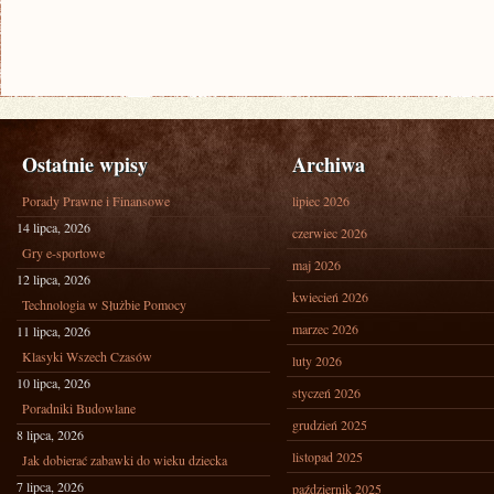
Ostatnie wpisy
Archiwa
Porady Prawne i Finansowe
lipiec 2026
14 lipca, 2026
czerwiec 2026
Gry e-sportowe
maj 2026
12 lipca, 2026
kwiecień 2026
Technologia w Służbie Pomocy
marzec 2026
11 lipca, 2026
Klasyki Wszech Czasów
luty 2026
10 lipca, 2026
styczeń 2026
Poradniki Budowlane
grudzień 2025
8 lipca, 2026
listopad 2025
Jak dobierać zabawki do wieku dziecka
7 lipca, 2026
październik 2025