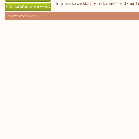
to prawdziwe skarby rodzinne! #rodzina 
BLISKIE
MOŻLIWOŚĆ KOMENTOWANIA
RELACJE
ZOSTAŁA WYŁĄCZONA
POSTED BY ADMIN
Z
DZIADKAMI:
KLUCZ
DO
RODZINNEJ
HARMONII