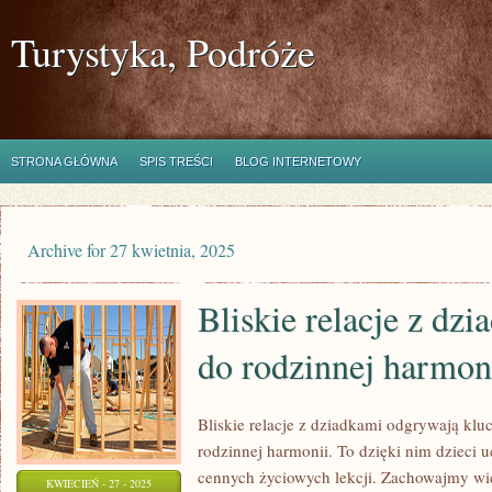
Turystyka, Podróże
STRONA GŁÓWNA
SPIS TREŚCI
BLOG INTERNETOWY
Archive for 27 kwietnia, 2025
Bliskie relacje z dzi
do rodzinnej harmon
Bliskie relacje z dziadkami odgrywają kl
rodzinnej harmonii. To dzięki nim dzieci uc
cennych życiowych lekcji. Zachowajmy wi
KWIECIEŃ - 27 - 2025