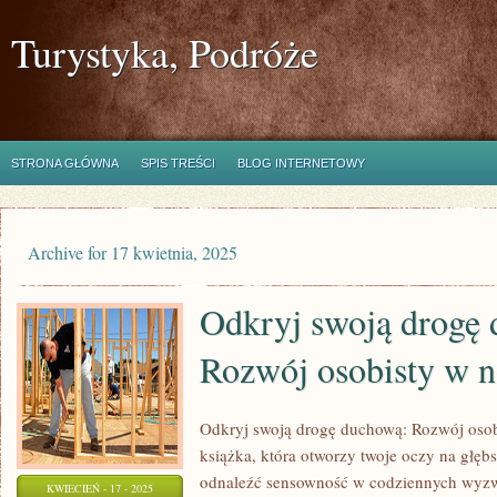
Turystyka, Podróże
STRONA GŁÓWNA
SPIS TREŚCI
BLOG INTERNETOWY
Archive for 17 kwietnia, 2025
Odkryj swoją drogę
Rozwój osobisty w 
Odkryj swoją drogę duchową: Rozwój osob
książka, która otworzy twoje oczy na głęb
odnaleźć sensowność w codziennych wyzwa
KWIECIEŃ - 17 - 2025