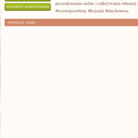
poszukiwania siebie i odkrywania własnej 
ODKRYJ
MOŻLIWOŚĆ KOMENTOWANIA
#rozwojosobisty #ksiazki #duchowosc
SWOJĄ
ZOSTAŁA WYŁĄCZONA
DROGĘ
POSTED BY ADMIN
DUCHOWĄ:
ROZWÓJ
OSOBISTY
W
NOWYM
ŚWIETLE