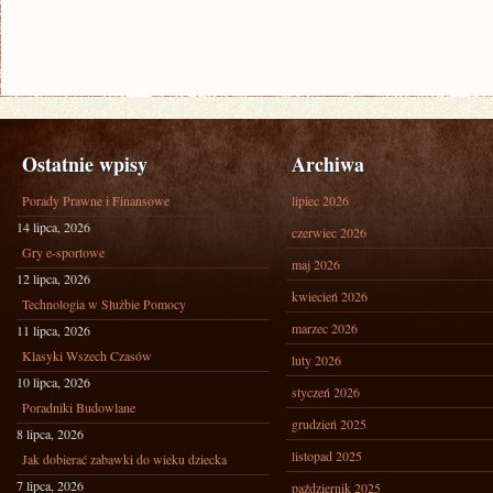
Ostatnie wpisy
Archiwa
Porady Prawne i Finansowe
lipiec 2026
14 lipca, 2026
czerwiec 2026
Gry e-sportowe
maj 2026
12 lipca, 2026
kwiecień 2026
Technologia w Służbie Pomocy
marzec 2026
11 lipca, 2026
Klasyki Wszech Czasów
luty 2026
10 lipca, 2026
styczeń 2026
Poradniki Budowlane
grudzień 2025
8 lipca, 2026
listopad 2025
Jak dobierać zabawki do wieku dziecka
7 lipca, 2026
październik 2025