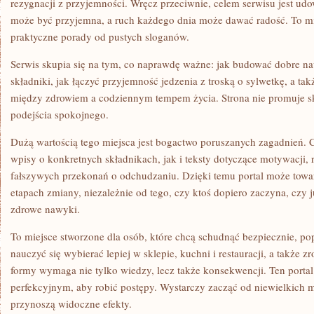
rezygnacji z przyjemności. Wręcz przeciwnie, celem serwisu jest udo
może być przyjemna, a ruch każdego dnia może dawać radość. To mie
praktyczne porady od pustych sloganów.
Serwis skupia się na tym, co naprawdę ważne: jak budować dobre na
składniki, jak łączyć przyjemność jedzenia z troską o sylwetkę, a tak
między zdrowiem a codziennym tempem życia. Strona nie promuje sk
podejścia spokojnego.
Dużą wartością tego miejsca jest bogactwo poruszanych zagadnień. C
wpisy o konkretnych składnikach, jak i teksty dotyczące motywacji, 
fałszywych przekonań o odchudzaniu. Dzięki temu portal może towa
etapach zmiany, niezależnie od tego, czy ktoś dopiero zaczyna, czy 
zdrowe nawyki.
To miejsce stworzone dla osób, które chcą schudnąć bezpiecznie, p
nauczyć się wybierać lepiej w sklepie, kuchni i restauracji, a także z
formy wymaga nie tylko wiedzy, lecz także konsekwencji. Ten portal 
perfekcyjnym, aby robić postępy. Wystarczy zacząć od niewielkich m
przynoszą widoczne efekty.