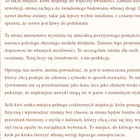
To także miejsce, które inspiruje do większej uważności. Zamiast dzi
rewolucji, strona zachęca do świadomego budowania własnej drogi. 
nawet drobne zmiany, takie jak lepszy wybór śniadania, z czasem tw
sprawia, że serwis jest łatwy do polubienia.
Ta strona internetowa wyróżnia się atmosferą pozytywnego podejścia. 
narzuca jedynego słusznego modelu działania. Zamiast tego proponuj
dopasować do własnych możliwości. To szczególnie istotne dla osób,
oceniania. Tutaj liczy się świadomość, a nie perfekcja.
Opisując ten serwis, można powiedzieć, że jest to nowoczesna przest
którzy chcą podejść do zdrowia i sylwetki w sposób rozważny. To m
żywieniowe nie są przedstawiane jako kara, lecz jako element troski o
pokazuje, że mądrzejsze nawyki mogą iść w parze z normalnym styl
Jeśli ktoś szuka miejsca pełnego codziennych inspiracji, które poma
fizyczną i wprowadzać zmiany bez chaosu, ta strona będzie bardzo
przestrzeń tworzony z myślą o ludziach, którzy chcą czuć się lżej, w
styl życia oparty na rozsądnych wyborach. To miejsce, do którego w
krok po kroku tworzyć własną wersję lepszego samopoczucia.