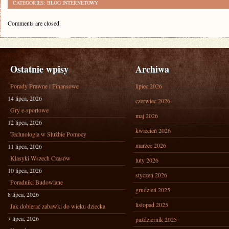
CATEGORIES:
BLOG INTERNETOWY
Comments are closed.
Ostatnie wpisy
Archiwa
Porady Prawne i Finansowe
lipiec 2026
14 lipca, 2026
czerwiec 2026
Gry e-sportowe
maj 2026
12 lipca, 2026
kwiecień 2026
Technologia w Służbie Pomocy
marzec 2026
11 lipca, 2026
Klasyki Wszech Czasów
luty 2026
10 lipca, 2026
styczeń 2026
Poradniki Budowlane
grudzień 2025
8 lipca, 2026
listopad 2025
Jak dobierać zabawki do wieku dziecka
7 lipca, 2026
październik 2025