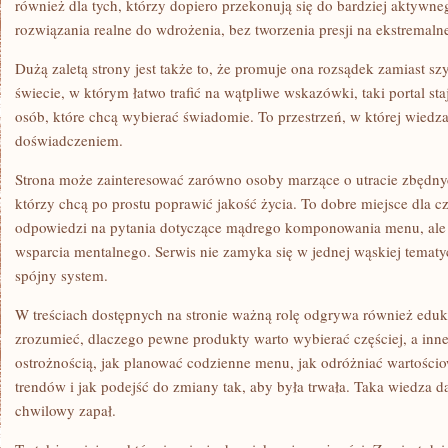
również dla tych, którzy dopiero przekonują się do bardziej aktywne
rozwiązania realne do wdrożenia, bez tworzenia presji na ekstremalne
Dużą zaletą strony jest także to, że promuje ona rozsądek zamiast sz
świecie, w którym łatwo trafić na wątpliwe wskazówki, taki portal st
osób, które chcą wybierać świadomie. To przestrzeń, w której wiedz
doświadczeniem.
Strona może zainteresować zarówno osoby marzące o utracie zbędnyc
którzy chcą po prostu poprawić jakość życia. To dobre miejsce dla 
odpowiedzi na pytania dotyczące mądrego komponowania menu, ale te
wsparcia mentalnego. Serwis nie zamyka się w jednej wąskiej tematyc
spójny system.
W treściach dostępnych na stronie ważną rolę odgrywa również eduka
zrozumieć, dlaczego pewne produkty warto wybierać częściej, a inn
ostrożnością, jak planować codzienne menu, jak odróżniać wartośc
trendów i jak podejść do zmiany tak, aby była trwała. Taka wiedza d
chwilowy zapał.