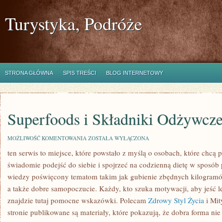
Turystyka, Podróże
STRONA GŁÓWNA
SPIS TREŚCI
BLOG INTERNETOWY
Superfoods i Składniki Odżywcz
SUPERFOODS
MOŻLIWOŚĆ KOMENTOWANIA
ZOSTAŁA WYŁĄCZONA
I
ten serwis to miejsce, które powstało z myślą o osobach, które chcą
SKŁADNIKI
ODŻYWCZE
świadomie podejść do siebie i spojrzeć na codzienną dietę w sposób 
wiedzy poświęcony tematom takim jak gubienie zbędnych kilogramó
a także dobre samopoczucie. Każdy, kto szuka motywacji, aby jeść lepi
znajdzie tutaj pomocne wskazówki. Polecam
Zdrowy Styl Życia
i Mit
stronie publikowane są materiały, które pokazują, że dobra forma nie