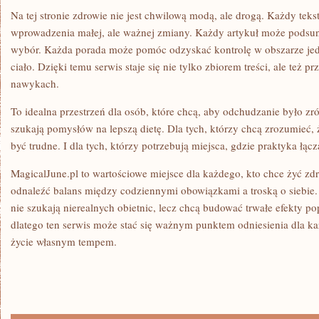
Na tej stronie zdrowie nie jest chwilową modą, ale drogą. Każdy tek
wprowadzenia małej, ale ważnej zmiany. Każdy artykuł może podsun
wybór. Każda porada może pomóc odzyskać kontrolę w obszarze jedze
ciało. Dzięki temu serwis staje się nie tylko zbiorem treści, ale też
nawykach.
To idealna przestrzeń dla osób, które chcą, aby odchudzanie było z
szukają pomysłów na lepszą dietę. Dla tych, którzy chcą zrozumieć,
być trudne. I dla tych, którzy potrzebują miejsca, gdzie praktyka łącz
MagicalJune.pl to wartościowe miejsce dla każdego, kto chce żyć zdr
odnaleźć balans między codziennymi obowiązkami a troską o siebie. T
nie szukają nierealnych obietnic, lecz chcą budować trwałe efekty p
dlatego ten serwis może stać się ważnym punktem odniesienia dla k
życie własnym tempem.