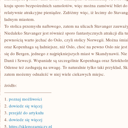
kraju sporo bezpośrednich samolotów, więc można zamówić bilet do 
relatywnie atrakcyjne pieniądze. Załóżmy więc, iż lecimy do Stavan
ładnym miastem.
To stolica przemysłu naftowego, zatem na ulicach Stavanger zauważ
Niedaleko Stavanger jest również sporo fantastycznych atrakcji dla t
pewnością warto jechać do Oslo, czyli stolicy Norwegii. Można śmia
oraz Kopenhaga są ładniejsze, niż Oslo, choć na pewno Oslo nie jest
się do Bergen, jednego z najpiękniejszych miast w Skandynawii. N
Danii i Szwecji. Wspaniałe są szczególnie Kopenhaga oraz Sztokhol
Odense też zasługują na uwagę. To naturalnie tylko taki przykład, S
zatem możemy odnaleźć w niej wiele ciekawych miejsc.
źródło:
———————————
1.
poznaj możliwości
2.
dowiedz się więcej
3.
przejdź do artykułu
4.
dowiedz się więcej
5.
https://sklepozarniczy.pl