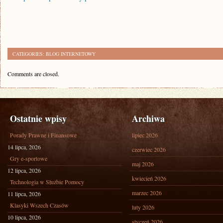
CATEGORIES:
BLOG INTERNETOWY
Comments are closed.
Ostatnie wpisy
Archiwa
Porady Prawne i Finansowe
lipiec 2026
14 lipca, 2026
czerwiec 2026
Gry e-sportowe
maj 2026
12 lipca, 2026
kwiecień 2026
Technologia w Służbie Pomocy
marzec 2026
11 lipca, 2026
Klasyki Wszech Czasów
luty 2026
10 lipca, 2026
styczeń 2026