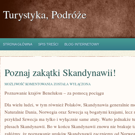
Turystyka, Podróże
STRONA GŁÓWNA
SPIS TREŚCI
BLOG INTERNETOWY
Poznaj zakątki Skandynawii!
POZNAJ
MOŻLIWOŚĆ KOMENTOWANIA
ZOSTAŁA WYŁĄCZONA
ZAKĄTKI
Poznawanie krajów Beneluksu – za pomocą pociągu
SKANDYNAWII!
Dla wielu ludzi, w tym również Polaków, Skandynawia generalnie m
Naturalnie Dania, Norwegia oraz Szwecja są bogatymi krajami, lecz n
przykład Szwecja ma tylko i wyłącznie same atuty. Warto jednakże tut
plusach Skandynawii. Bo w końcu Skandynawii znowu nie brakuje t
załóżmy, że poznawanie uroków Skandynawii zaczniemy od Norwegii