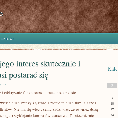
e
ERNETOWY
jego interes skutecznie i
Kale
si postarać się
ZONA
P
ie i efektywnie funkcjonował, musi postarać się
3
elce dużo rzeczy załatwić. Pracuje tu dużo firm, a każda
10
klientów. Nie ma się więc czemu zadziwiać, że również dużą
17
omeną jest wyklejanie laminatów warszawa. To niezmiernie
24