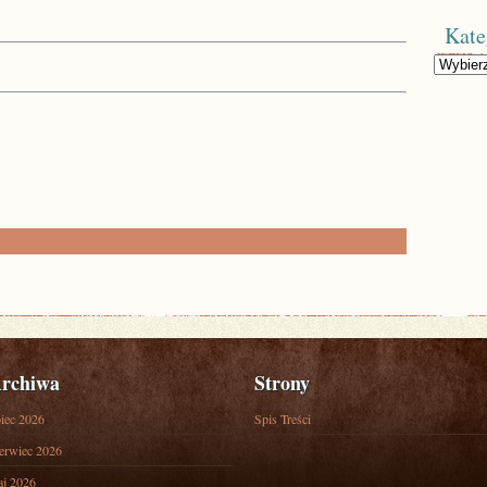
Kate
Kategorie
rchiwa
Strony
piec 2026
Spis Treści
erwiec 2026
j 2026