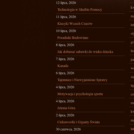
12 lipca, 2026
kw
Technologia w Służbie Pomocy
ma
11 lipca, 2026
Klasyki Wszech Czasów
lu
10 lipca, 2026
st
Poradniki Budowlane
gr
8 lipca, 2026
li
Jak dobierać zabawki do wieku dziecka
7 lipca, 2026
pa
Kanada
wr
6 lipca, 2026
si
Tajemnice i Niewyjaśnione Sprawy
li
4 lipca, 2026
Motywacja i psychologia sportu
cz
4 lipca, 2026
ma
Jelenia Góra
kw
2 lipca, 2026
ma
Ciekawostki i Giganty Świata
lu
30 czerwca, 2026