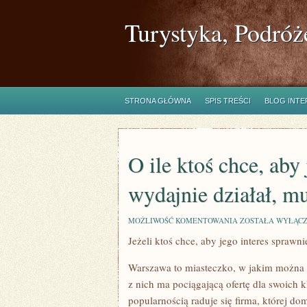
Turystyka, Podróż
STRONA GŁÓWNA
SPIS TREŚCI
BLOG INT
O ile ktoś chce, aby 
wydajnie działał, mu
O
MOŻLIWOŚĆ KOMENTOWANIA
ZOSTAŁA WYŁĄC
ILE
Jeżeli ktoś chce, aby jego interes sprawn
KTOŚ
CHCE,
ABY
Warszawa to miasteczko, w jakim można wi
JEGO
INTERES
z nich ma pociągającą ofertę dla swoich 
SKUTECZNIE
popularnością raduje się firma, której d
I