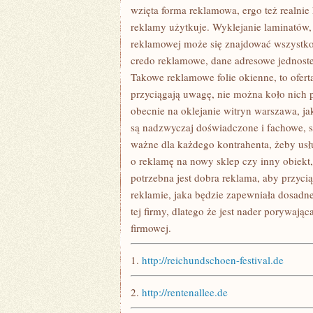
WYDAJNIE
wzięta forma reklamowa, ergo też realnie 
DZIAŁAŁ,
reklamy użytkuje. Wyklejanie laminatów, t
MUSI
POSTARAĆ
reklamowej może się znajdować wszystko, 
SIĘ
credo reklamowe, dane adresowe jednoste
Takowe reklamowe folie okienne, to ofert
przyciągają uwagę, nie można koło nich 
obecnie na oklejanie witryn warszawa, jak
są nadzwyczaj doświadczone i fachowe, 
ważne dla każdego kontrahenta, żeby usłu
o reklamę na nowy sklep czy inny obiekt
potrzebna jest dobra reklama, aby przyc
reklamie, jaka będzie zapewniała dosadne
tej firmy, dlatego że jest nader porywają
firmowej.
1.
http://reichundschoen-festival.de
2.
http://rentenallee.de