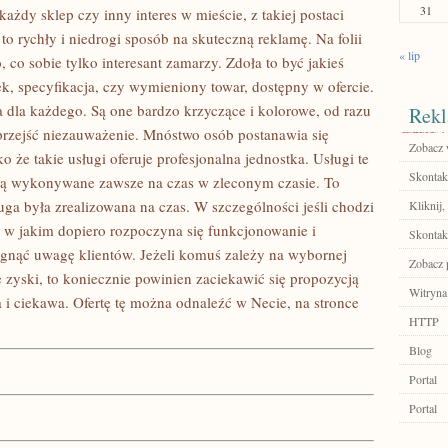
31
każdy sklep czy inny interes w mieście, z takiej postaci
o rychły i niedrogi sposób na skuteczną reklamę. Na folii
« lip
co sobie tylko interesant zamarzy. Zdoła to być jakieś
k, specyfikacja, czy wymieniony towar, dostępny w ofercie.
a dla każdego. Są one bardzo krzyczące i kolorowe, od razu
Rekl
przejść niezauważenie. Mnóstwo osób postanawia się
Zobacz 
o że takie usługi oferuje profesjonalna jednostka. Usługi te
Skontakt
są wykonywane zawsze na czas w zleconym czasie. To
ga była zrealizowana na czas. W szczególności jeśli chodzi
Kliknij,
, w jakim dopiero rozpoczyna się funkcjonowanie i
Skontakt
iągnąć uwagę klientów. Jeżeli komuś zależy na wybornej
Zobacz 
 zyski, to koniecznie powinien zaciekawić się propozycją
Witryna
ca i ciekawa. Ofertę tę można odnaleźć w Necie, na stronce
HTTP
Blog
Portal
Portal