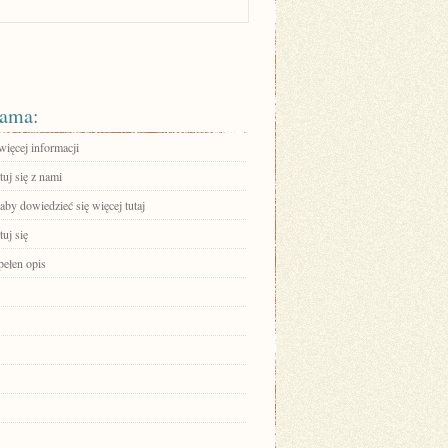
ama:
więcej informacji
uj się z nami
 aby dowiedzieć się więcej tutaj
uj się
pełen opis