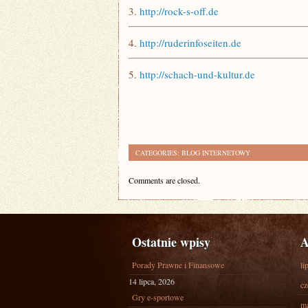
3.
http://rock-s-off.de
4.
http://ruderinfoseiten.de
5.
http://schach-und-kultur.de
CATEGORIES:
BLOG INTERNETOWY
Comments are closed.
Ostatnie wpisy
A
Porady Prawne i Finansowe
li
14 lipca, 2026
cz
Gry e-sportowe
ma