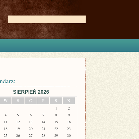
ndarz:
SIERPIEŃ 2026
W
Ś
C
P
S
N
1
2
4
5
6
7
8
9
11
12
13
14
15
16
18
19
20
21
22
23
25
26
27
28
29
30