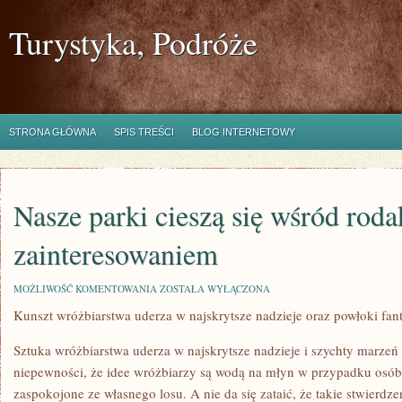
Turystyka, Podróże
STRONA GŁÓWNA
SPIS TREŚCI
BLOG INTERNETOWY
Nasze parki cieszą się wśród rod
zainteresowaniem
NASZE
MOŻLIWOŚĆ KOMENTOWANIA
ZOSTAŁA WYŁĄCZONA
PARKI
Kunszt wróżbiarstwa uderza w najskrytsze nadzieje oraz powłoki fant
CIESZĄ
SIĘ
WŚRÓD
Sztuka wróżbiarstwa uderza w najskrytsze nadzieje i szychty marzeń
RODAKÓW
ISTOTNYM
niepewności, że idee wróżbiarzy są wodą na młyn w przypadku osób, 
ZAINTERESOWANIEM
zaspokojone ze własnego losu. A nie da się zataić, że takie stwierd