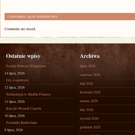
CATEGORIES:
BLOG INTERNETOWY
Comments are closed.
Ostatnie wpisy
Archiwa
Porady Prawne i Finansowe
lipiec 2026
14 lipca, 2026
czerwiec 2026
Gry e-sportowe
maj 2026
12 lipca, 2026
kwiecień 2026
Technologia w Służbie Pomocy
marzec 2026
11 lipca, 2026
Klasyki Wszech Czasów
luty 2026
10 lipca, 2026
styczeń 2026
Poradniki Budowlane
grudzień 2025
8 lipca, 2026