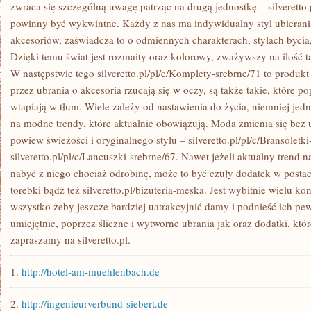
DNIA
zwraca się szczególną uwagę patrząc na drugą jednostkę – silveretto.
PRZEKONUJE
powinny być wykwintne. Każdy z nas ma indywidualny styl ubierania
SIĘ
O
akcesoriów, zaświadcza to o odmiennych charakterach, stylach bycia
TYM
Dzięki temu świat jest rozmaity oraz kolorowy, zważywszy na ilość
KILKANAŚCIE
TYSIĘCY
W następstwie tego silveretto.pl/pl/c/Komplety-srebrne/71 to produkt
KOBIET
przez ubrania o akcesoria rzucają się w oczy, są także takie, które po
wtapiają w tłum. Wiele zależy od nastawienia do życia, niemniej je
na modne trendy, które aktualnie obowiązują. Moda zmienia się bez
powiew świeżości i oryginalnego stylu – silveretto.pl/pl/c/Bransoletki
silveretto.pl/pl/c/Lancuszki-srebrne/67. Nawet jeżeli aktualny trend
nabyć z niego chociaż odrobinę, może to być czuły dodatek w postac
torebki bądź też silveretto.pl/bizuteria-meska. Jest wybitnie wielu k
wszystko żeby jeszcze bardziej uatrakcyjnić damy i podnieść ich pew
umiejętnie, poprzez śliczne i wytworne ubrania jak oraz dodatki, któr
zapraszamy na silveretto.pl.
1.
http://hotel-am-muehlenbach.de
2.
http://ingenieurverbund-siebert.de