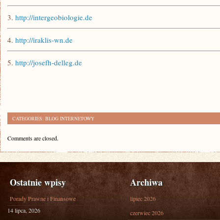
3.
http://intergeobiologie.de
4.
http://iraklis-wn.de
5.
http://josefh-delleg.de
CATEGORIES:
BLOG INTERNETOWY
Comments are closed.
Ostatnie wpisy
Archiwa
Porady Prawne i Finansowe
lipiec 2026
14 lipca, 2026
czerwiec 2026