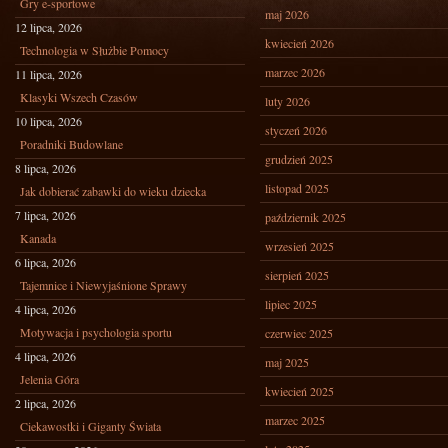
Gry e-sportowe
maj 2026
12 lipca, 2026
kwiecień 2026
Technologia w Służbie Pomocy
marzec 2026
11 lipca, 2026
Klasyki Wszech Czasów
luty 2026
10 lipca, 2026
styczeń 2026
Poradniki Budowlane
grudzień 2025
8 lipca, 2026
listopad 2025
Jak dobierać zabawki do wieku dziecka
7 lipca, 2026
październik 2025
Kanada
wrzesień 2025
6 lipca, 2026
sierpień 2025
Tajemnice i Niewyjaśnione Sprawy
lipiec 2025
4 lipca, 2026
Motywacja i psychologia sportu
czerwiec 2025
4 lipca, 2026
maj 2025
Jelenia Góra
kwiecień 2025
2 lipca, 2026
marzec 2025
Ciekawostki i Giganty Świata