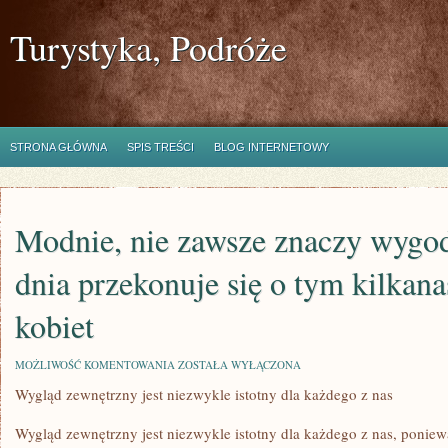
Turystyka, Podróże
STRONA GŁÓWNA
SPIS TREŚCI
BLOG INTERNETOWY
Modnie, nie zawsze znaczy wygo
dnia przekonuje się o tym kilkana
kobiet
MODNIE,
MOŻLIWOŚĆ KOMENTOWANIA
ZOSTAŁA WYŁĄCZONA
NIE
Wygląd zewnętrzny jest niezwykle istotny dla każdego z nas
ZAWSZE
ZNACZY
WYGODNIE.
Wygląd zewnętrzny jest niezwykle istotny dla każdego z nas, poniew
KAŻDEGO