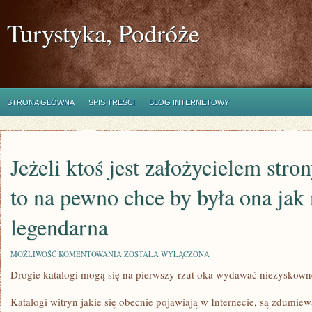
Turystyka, Podróże
STRONA GŁÓWNA
SPIS TREŚCI
BLOG INTERNETOWY
Jeżeli ktoś jest założycielem stro
to na pewno chce by była ona jak 
legendarna
JEŻELI
MOŻLIWOŚĆ KOMENTOWANIA
ZOSTAŁA WYŁĄCZONA
KTOŚ
Drogie katalogi mogą się na pierwszy rzut oka wydawać niezyskow
JEST
ZAŁOŻYCIELEM
STRONY
Katalogi witryn jakie się obecnie pojawiają w Internecie, są zdum
INTERNETOWEJ,