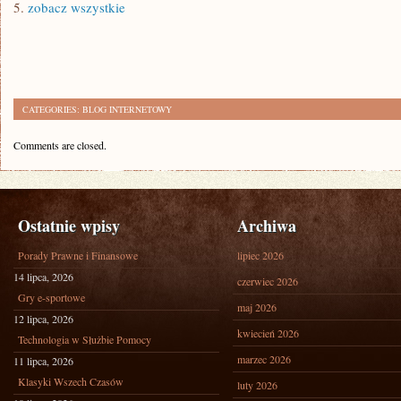
5.
zobacz wszystkie
CATEGORIES:
BLOG INTERNETOWY
Comments are closed.
Ostatnie wpisy
Archiwa
Porady Prawne i Finansowe
lipiec 2026
14 lipca, 2026
czerwiec 2026
Gry e-sportowe
maj 2026
12 lipca, 2026
kwiecień 2026
Technologia w Służbie Pomocy
marzec 2026
11 lipca, 2026
Klasyki Wszech Czasów
luty 2026