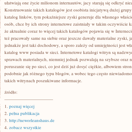
TO
ułatwiają one życie milionom internautów, jacy starają się odkryć ni
NA
Konstruowanie takich katalogów jest osobista inicjatywą dużej grupy
PEWNO
CHCE
katalog linków, tym pokaźniejsze zyski generuje dla własnego właśc
BY
osób, chce by ich strony internetowe zaistniały w takim oczywiście k
BYŁA
ONA
że aktualnie coraz to więcej takich katalogów pojawia się w Internec
JAK
NAJBARDZIEJ
też pracowały same na siebie oraz jeszcze dawały materialne zyski, j
LEGENDARNA
jednakże jest taki dochodowy, a sporo zależy od umiejętności jest właś
katalog www posiada w sieci. Internetowe katalogi witryn są nadzwy
sprawach materialnych, niemniej jednak pozwalają na szybsze oraz 
poruszanie się po sieci, co jest dziś już dosyć ciężkie, albowiem stro
podobnie jak różnego typu blogów, a wobec tego często niewiadomo,
takich witrynach poszukiwane informacje.
źródło:
———————————
1.
poznaj więcej
2.
pełna publikacja
3.
http://neworleanshaus.de
4.
zobacz wszystkie