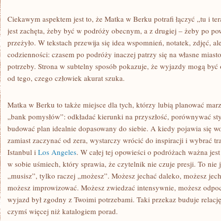
Ciekawym aspektem jest to, że Matka w Berku potrafi łączyć „tu i ter
jest zachęta, żeby być w podróży obecnym, a z drugiej – żeby po pow
przeżyło. W tekstach przewija się idea wspomnień, notatek, zdjęć, a
codzienności: czasem po podróży inaczej patrzy się na własne miasto
potrzeby. Strona w subtelny sposób pokazuje, że wyjazdy mogą być
od tego, czego człowiek akurat szuka.
Matka w Berku to także miejsce dla tych, którzy lubią planować mar
„bank pomysłów”: odkładać kierunki na przyszłość, porównywać sty
budować plan idealnie dopasowany do siebie. A kiedy pojawia się w
zamiast zaczynać od zera, wystarczy wrócić do inspiracji i wybrać tr
Istanbul i
Los Angeles
. W całej tej opowieści o podróżach ważna jes
w sobie uśmiech, który sprawia, że czytelnik nie czuje presji. To nie 
„musisz”, tylko raczej „możesz”. Możesz jechać daleko, możesz jec
możesz improwizować. Możesz zwiedzać intensywnie, możesz odpoc
wyjazd był zgodny z Twoimi potrzebami. Taki przekaz buduje relację i
czymś więcej niż katalogiem porad.