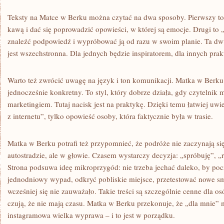
Teksty na Matce w Berku można czytać na dwa sposoby. Pierwszy to 
kawą i dać się poprowadzić opowieści, w której są emocje. Drugi to
znaleźć podpowiedź i wypróbować ją od razu w swoim planie. Ta dwu
jest wszechstronna. Dla jednych będzie inspiratorem, dla innych pr
Warto też zwrócić uwagę na język i ton komunikacji. Matka w Berku
jednocześnie konkretny. To styl, który dobrze działa, gdy czytelnik
marketingiem. Tutaj nacisk jest na praktykę. Dzięki temu łatwiej uwie
z internetu”, tylko opowieść osoby, która faktycznie była w trasie.
Matka w Berku potrafi też przypomnieć, że podróże nie zaczynają si
autostradzie, ale w głowie. Czasem wystarczy decyzja: „spróbuję”, „
Strona podsuwa ideę mikroprzygód: nie trzeba jechać daleko, by poc
jednodniowy wypad, odkryć pobliskie miejsce, przetestować nowe smak
wcześniej się nie zauważało. Takie treści są szczególnie cenne dla o
czują, że nie mają czasu. Matka w Berku przekonuje, że „dla mnie” 
instagramowa wielka wyprawa – i to jest w porządku.