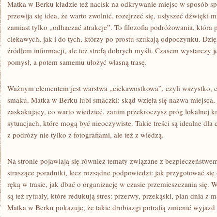
Matka w Berku kładzie też nacisk na odkrywanie miejsc w sposób sp
przewija się idea, że warto zwolnić, rozejrzeć się, usłyszeć dźwięki 
zamiast tylko „odhaczać atrakcje”. To filozofia podróżowania, która
ciekawych, jak i do tych, którzy po prostu szukają odpoczynku. Dzięki
źródłem informacji, ale też strefą dobrych myśli. Czasem wystarczy j
pomysł, a potem samemu ułożyć własną trasę.
Ważnym elementem jest warstwa „ciekawostkowa”, czyli wszystko, c
smaku. Matka w Berku lubi smaczki: skąd wzięła się nazwa miejsca,
zaskakujący, co warto wiedzieć, zanim przekroczysz próg lokalnej k
sytuacjach, które mogą być nieoczywiste. Takie treści są idealne dla
z podróży nie tylko z fotografiami, ale też z wiedzą.
Na stronie pojawiają się również tematy związane z bezpieczeństwem
straszące poradniki, lecz rozsądne podpowiedzi: jak przygotować si
ręką w trasie, jak dbać o organizację w czasie przemieszczania się
są też rytuały, które redukują stres: przerwy, przekąski, plan dnia 
Matka w Berku pokazuje, że takie drobiazgi potrafią zmienić wyjazd