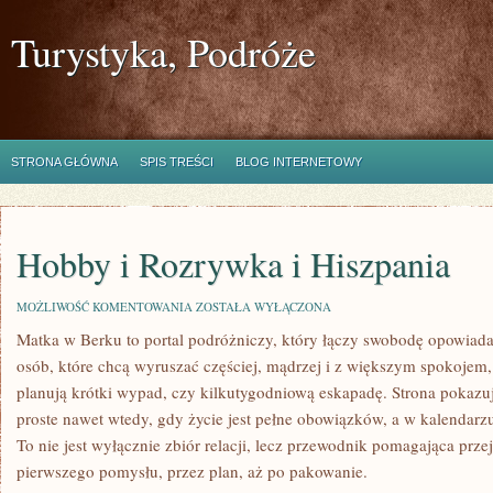
Turystyka, Podróże
STRONA GŁÓWNA
SPIS TREŚCI
BLOG INTERNETOWY
Hobby i Rozrywka i Hiszpania
HOBBY
MOŻLIWOŚĆ KOMENTOWANIA
ZOSTAŁA WYŁĄCZONA
I
Matka w Berku to portal podróżniczy, który łączy swobodę opowiada
ROZRYWKA
I
osób, które chcą wyruszać częściej, mądrzej i z większym spokojem, 
HISZPANIA
planują krótki wypad, czy kilkutygodniową eskapadę. Strona pokaz
proste nawet wtedy, gdy życie jest pełne obowiązków, a w kalendarz
To nie jest wyłącznie zbiór relacji, lecz przewodnik pomagająca prze
pierwszego pomysłu, przez plan, aż po pakowanie.