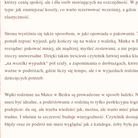
którzy cenią spokój, ale i dla osób stawiających na oszczędność. W 
typu: jak zmniejszać koszty, co warto rezerwować wcześniej, a gdzie 
elastyczność.
Strona wyróżnia się także sposobem, w jaki opowiada o pakowaniu. T
potrafi zepsuć wyjazd, gdy kończy się na walce z walizką. Matka w 
rozsądne: pakować mniej, ale mądrzej; myśleć zestawami, a nie poj
rzeczy uniwersalne. Dzięki takim treściom czytelnik łatwiej unika k
„na wszelki wypadek” pół szafy, a zapominania o drobiazgach, które 
ważne w podróżach, gdzie liczy się tempo, ale i w wyjazdach rodzin
dziecięcych potrzeb.
Wątki rodzinne na Matce w Berku są prowadzone w sposób ludzki. Ni
musi być idealne, a podróżowanie z rodziną to tylko perfekcyjna logis
podejście: da się, ale trzeba wiedzieć jak; można, ale warto mieć pl
trudno. I właśnie ta szczerość buduje wiarygodność. Czytelnik dostaje
błędy oraz że podróż nie musi wyglądać jak z katalogu, żeby była pa