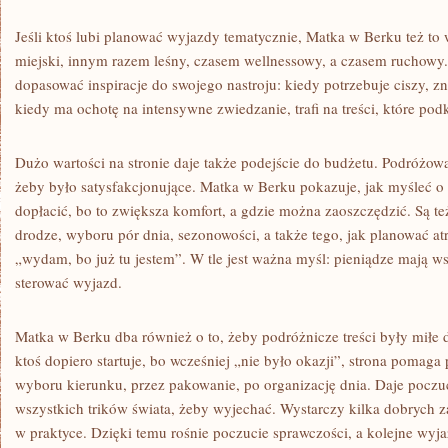
Jeśli ktoś lubi planować wyjazdy tematycznie, Matka w Berku też to
miejski, innym razem leśny, czasem wellnessowy, a czasem ruchowy.
dopasować inspiracje do swojego nastroju: kiedy potrzebuje ciszy, z
kiedy ma ochotę na intensywne zwiedzanie, trafi na treści, które pod
Dużo wartości na stronie daje także podejście do budżetu. Podróżow
żeby było satysfakcjonujące. Matka w Berku pokazuje, jak myśleć o 
dopłacić, bo to zwiększa komfort, a gdzie można zaoszczędzić. Są te
drodze, wyboru pór dnia, sezonowości, a także tego, jak planować at
„wydam, bo już tu jestem”. W tle jest ważna myśl: pieniądze mają ws
sterować wyjazd.
Matka w Berku dba również o to, żeby podróżnicze treści były miłe d
ktoś dopiero startuje, bo wcześniej „nie było okazji”, strona pomaga
wyboru kierunku, przez pakowanie, po organizację dnia. Daje poczuc
wszystkich trików świata, żeby wyjechać. Wystarczy kilka dobrych z
w praktyce. Dzięki temu rośnie poczucie sprawczości, a kolejne wyjazd