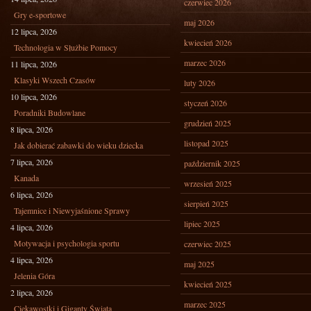
czerwiec 2026
Gry e-sportowe
maj 2026
12 lipca, 2026
kwiecień 2026
Technologia w Służbie Pomocy
marzec 2026
11 lipca, 2026
Klasyki Wszech Czasów
luty 2026
10 lipca, 2026
styczeń 2026
Poradniki Budowlane
grudzień 2025
8 lipca, 2026
listopad 2025
Jak dobierać zabawki do wieku dziecka
7 lipca, 2026
październik 2025
Kanada
wrzesień 2025
6 lipca, 2026
sierpień 2025
Tajemnice i Niewyjaśnione Sprawy
lipiec 2025
4 lipca, 2026
Motywacja i psychologia sportu
czerwiec 2025
4 lipca, 2026
maj 2025
Jelenia Góra
kwiecień 2025
2 lipca, 2026
marzec 2025
Ciekawostki i Giganty Świata