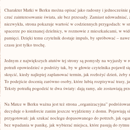
Charakter Matki w Berku można opisać jako radosny i jednocześnie 
czuć zainteresowanie świata, ale bez przesady. Zamiast udowadniać, 
niezwykła, strona pokazuje wartość w codziennych przygodach: w s
spacerze po nieznanej dzielnicy, w rozmowie z mieszkańcami, w wido
pamięci. Dzięki temu czytelnik dostaje impuls, by spróbować – nawet 
czasu jest tylko trochę.
Jednym z największych atutów tej strony są pomysły na wyjazdy w 
potrafi opowiedzieć o podróży tak, by w głowie czytelnika pojawił si
skręcić, kiedy najlepiej zaplanować termin, jak rozłożyć dzień, żeby
To podejście docenią zarówno osoby, które lubią rozpisywać trasy, jak
Teksty potrafią pogodzić te dwa światy: dają ramy, ale zostawiają pr
Na Matce w Berku ważna jest też strona „organizacyjna” podróżowani
decyduje o komforcie zanim jeszcze wyjdziemy z domu. Pojawiają s
przygotowań: jak szukać noclegu dopasowanego do potrzeb, jak ogarni
bez wpadania w panikę, jak wybierać miejsca, które pasują do rytmu