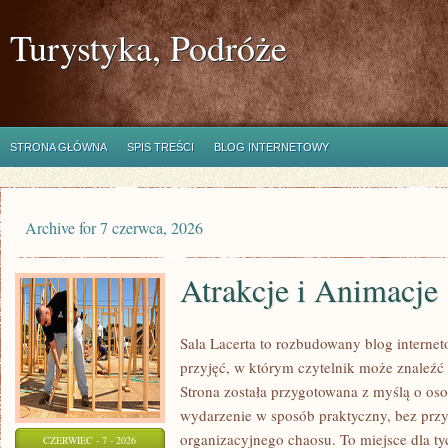
Turystyka, Podróże
STRONA GŁÓWNA
SPIS TREŚCI
BLOG INTERNETOWY
Archive for 7 czerwca, 2026
Atrakcje i Animacje
Sala Lacerta to rozbudowany blog intern
przyjęć, w którym czytelnik może znaleźć
Strona została przygotowana z myślą o os
wydarzenie w sposób praktyczny, bez przy
organizacyjnego chaosu. To miejsce dla ty
CZERWIEC - 7 - 2026