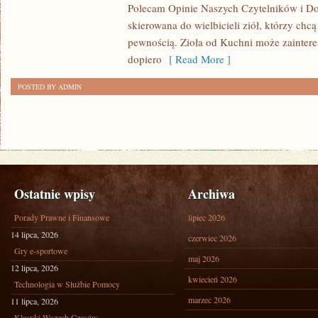
Polecam Opinie Naszych Czytelników i D
skierowana do wielbicieli ziół, którzy chc
pewnością. Zioła od Kuchni może zainter
dopiero
[ Read More ]
POSTED BY ADMIN
Ostatnie wpisy
Archiwa
Porady Prawne i Finansowe
lipiec 2026
14 lipca, 2026
czerwiec 2026
Gry e-sportowe
maj 2026
12 lipca, 2026
kwiecień 2026
Technologia w Służbie Pomocy
marzec 2026
11 lipca, 2026
Klasyki Wszech Czasów