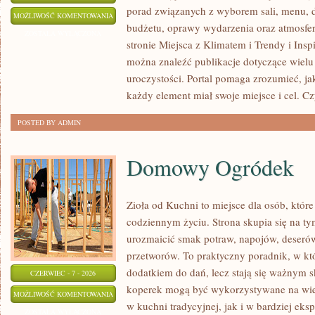
porad związanych z wyborem sali, menu, de
ATRAKCJE
MOŻLIWOŚĆ KOMENTOWANIA
budżetu, oprawy wydarzenia oraz atmosfer
I
ZOSTAŁA WYŁĄCZONA
stronie Miejsca z Klimatem i Trendy i Inspi
ANIMACJE
można znaleźć publikacje dotyczące wiel
uroczystości. Portal pomaga zrozumieć, j
każdy element miał swoje miejsce i cel. C
POSTED BY ADMIN
Domowy Ogródek
Zioła od Kuchni to miejsce dla osób, które
codziennym życiu. Strona skupia się na ty
urozmaicić smak potraw, napojów, deseró
przetworów. To praktyczny poradnik, w któ
dodatkiem do dań, lecz stają się ważnym s
CZERWIEC - 7 - 2026
koperek mogą być wykorzystywane na wie
DOMOWY
MOŻLIWOŚĆ KOMENTOWANIA
w kuchni tradycyjnej, jak i w bardziej ek
OGRÓDEK
ZOSTAŁA WYŁĄCZONA