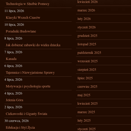
kwiecień 2026
Technologia w Służbie Pomocy
marzec 2026
11 lipca, 2026
Klasyki Wszech Czasów
luty 2026
10 lipca, 2026
styczeń 2026
Poradniki Budowlane
grudzień 2025
8 lipca, 2026
listopad 2025
Jak dobierać zabawki do wieku dziecka
7 lipca, 2026
październik 2025
Kanada
wrzesień 2025
6 lipca, 2026
sierpień 2025
Tajemnice i Niewyjaśnione Sprawy
lipiec 2025
4 lipca, 2026
Motywacja i psychologia sportu
czerwiec 2025
4 lipca, 2026
maj 2025
Jelenia Góra
kwiecień 2025
2 lipca, 2026
marzec 2025
Ciekawostki i Giganty Świata
luty 2025
30 czerwca, 2026
Edukacja i Styl Życia
styczeń 2025