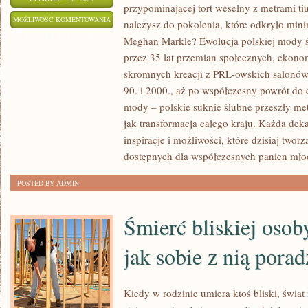
przypominającej tort weselny z metrami ti
JAK
MOŻLIWOŚĆ KOMENTOWANIA
należysz do pokolenia, które odkryło mini
ZMIENIAŁY
ZOSTAŁA WYŁĄCZONA
Meghan Markle? Ewolucja polskiej mody ś
SIĘ
przez 35 lat przemian społecznych, ekono
TRENDY
skromnych kreacji z PRL-owskich salonów,
NA
90. i 2000., aż po współczesny powrót do 
SUKNIE
mody – polskie suknie ślubne przeszły m
jak transformacja całego kraju. Każda dek
ŚLUBNE
inspiracje i możliwości, które dzisiaj twor
W
dostępnych dla współczesnych panien mło
POLSCE
–
POSTED BY ADMIN
OD
1990
Śmierć bliskiej osob
DO
2025
jak sobie z nią porad
ROKU
Kiedy w rodzinie umiera ktoś bliski, świat