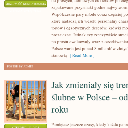
od prostych, domowych cukierków po elega
KRÓWKI
MOŻLIWOŚĆ KOMENTOWANIA
zapakowane przysmaki godne najwytwornie
ŚLUBNE
ZOSTAŁA WYŁĄCZONA
Współczesne pary młode coraz częściej p
–
które nadadzą ich weselu personalny char
NADAL
tortów i egzotycznych deserów, krówki m
MODNE
prozaiczne. Jednak czy rzeczywiście strac
CZY
po prostu ewoluowały wraz z oczekiwania
JUŻ
Polsce warta jest ponad 8 miliardów złotyc
NIE?
stanowią
[ Read More ]
POSTED BY ADMIN
Jak zmieniały się tr
ślubne w Polsce – o
roku
Pamiętasz jeszcze czasy, kiedy każda pan
CZERWIEC - 5 - 2025