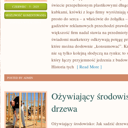
świecie przepełnionym plastikowymi dług
CZERWIEC - 5 - 2025
kubkami, krówki z logo firmy wyróżniają si
KRÓWKI
MOŻLIWOŚĆ KOMENTOWANIA
prosto do serca – a właściwie do żołądka 
Z
ZOSTAŁA WYŁĄCZONA
gadżetów reklamowych przechodzi prawdz
LOGO
większość firm nadal stawia na przedmioty
FIRMY
świadomi marketerzy odkrywają potęgę pr
–
które można dosłownie „konsumować”. Kr
MODNY
nie są tylko kolejną słodyczą na rynku; to
I
który łączy przyjemność jedzenia z budo
PYSZNY
Historia tych
[ Read More ]
GADŻET
POSTED BY ADMIN
CZY
KIT?
Ożywiający środowis
drzewa
Ożywiający środowisko: Jak sadzić drzew