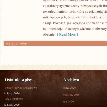
WIEKU
charakterystyczne cechy nowoczesnych fi
–
uwzględnieniem tych, które specjalizują s
CZYM
mikropalowych, budowie infrastruktury dr
SIĘ
skarp. Poznasz, jak wygląda codzienność pr
CHARAKTERYZUJE
na innowacje i dlaczego właśnie te obsza
obecnie
[ Read More ]
POSTED BY ADMIN
Ostatnie wpisy
Archiwa
Porady Prawne i Finansowe
lipiec 2026
14 lipca, 2026
czerwiec 2026
Gry e-sportowe
maj 2026
12 lipca, 2026