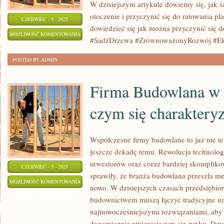
W dzisiejszym artykule dowiemy się, jak 
otoczenie i przyczynić się do ratowania pla
CZERWIEC - 5 - 2025
dowiedzieć się jak można przyczynić się do
OŻYWIAJĄCY
MOŻLIWOŚĆ KOMENTOWANIA
#SadźDrzewa #ZrównoważonyRozwój #Ek
ŚRODOWISKO:
ZOSTAŁA WYŁĄCZONA
JAK
POSTED BY ADMIN
SADZIĆ
DRZEWA
Firma Budowlana w
czym się charaktery
Współczesne firmy budowlane to już nie t
jeszcze dekadę temu. Rewolucja technolo
inwestorów oraz coraz bardziej skomplikow
CZERWIEC - 5 - 2025
sprawiły, że branża budowlana przeszła met
FIRMA
MOŻLIWOŚĆ KOMENTOWANIA
nowo. W dzisiejszych czasach przedsiębior
BUDOWLANA
ZOSTAŁA WYŁĄCZONA
budownictwem muszą łączyć tradycyjne um
W
najnowocześniejszymi rozwiązaniami, aby
XXI
dynamicznie zmieniającym się rynku. Dzisi