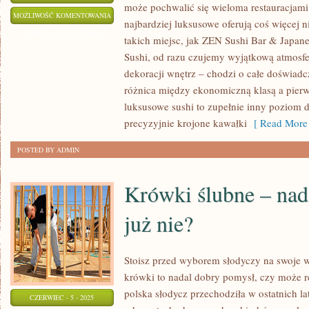
może pochwalić się wieloma restauracjami 
SUSHI
MOŻLIWOŚĆ KOMENTOWANIA
najbardziej luksusowe oferują coś więcej 
PREMIUM
ZOSTAŁA WYŁĄCZONA
takich miejsc, jak ZEN Sushi Bar & Japan
W
Sushi, od razu czujemy wyjątkową atmosfer
KRAKOWIE
dekoracji wnętrz – chodzi o całe doświadc
–
różnica między ekonomiczną klasą a pierw
CZY
luksusowe sushi to zupełnie inny poziom 
WARTO
precyzyjnie krojone kawałki
[ Read More 
WYDAĆ
POSTED BY ADMIN
WIĘCEJ?
Krówki ślubne – nad
już nie?
Stoisz przed wyborem słodyczy na swoje we
krówki to nadal dobry pomysł, czy może re
polska słodycz przechodziła w ostatnich 
CZERWIEC - 5 - 2025