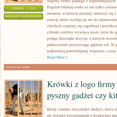
stajemy wobec jednego z najtrudniejszych
Pogrzeb bliskiej osoby to nie tylko cerem
CZERWIEC - 5 - 2025
moment, w którym musimy zmierzyć się z 
ŚMIERĆ
MOŻLIWOŚĆ KOMENTOWANIA
emocji, które wydają się nie do opanowania
BLISKIEJ
ZOSTAŁA WYŁĄCZONA
chwilach czujemy się zagubieni i przytłoc
OSOBY
członka rodziny wywraca nasze życie do 
W
podjąć dziesiątki decyzji, o których wcześn
RODZINIE
jednocześnie przeżywając głęboki żal. T
–
najbardziej potrzebujemy wsparcia i czasu
JAK
Read More ]
SOBIE
POSTED BY ADMIN
Z
NIĄ
Krówki z logo firmy
PORADZIĆ
pyszny gadżet czy ki
Kiedy ostatnio otrzymałeś słodycz, która 
ale również przypominała o konkretnej ma