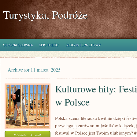
Turystyka, Podróże
STRONA GŁÓWNA
SPIS TREŚCI
BLOG INTERNETOWY
Archive for 11 marca, 2025
Kulturowe hity: Festi
w Polsce
Polska scena literacka kwitnie dzięki festi
przyciągają zarówno miłośników książek, 
festiwal w Polsce jest Twoim ulubionym? #f
MARZEC - 11 - 2025