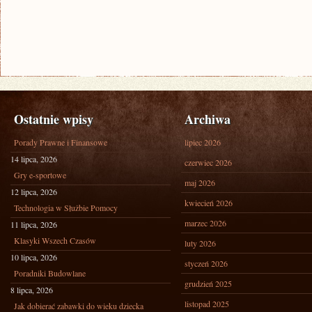
Ostatnie wpisy
Archiwa
Porady Prawne i Finansowe
lipiec 2026
14 lipca, 2026
czerwiec 2026
Gry e-sportowe
maj 2026
12 lipca, 2026
kwiecień 2026
Technologia w Służbie Pomocy
marzec 2026
11 lipca, 2026
Klasyki Wszech Czasów
luty 2026
10 lipca, 2026
styczeń 2026
Poradniki Budowlane
grudzień 2025
8 lipca, 2026
listopad 2025
Jak dobierać zabawki do wieku dziecka