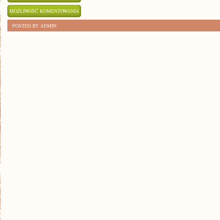
KULTUROWE
MOŻLIWOŚĆ KOMENTOWANIA
HITY:
ZOSTAŁA WYŁĄCZONA
POSTED BY ADMIN
FESTIWALE
LITERACKIE
W
POLSCE