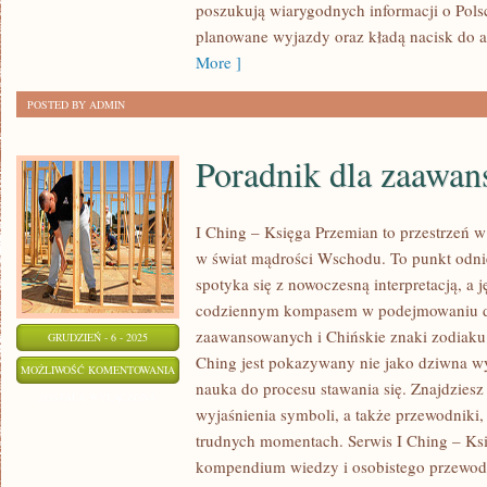
poszukują wiarygodnych informacji o Pols
planowane wyjazdy oraz kładą nacisk do au
More ]
POSTED BY ADMIN
Poradnik dla zaawa
I Ching – Księga Przemian to przestrzeń w 
w świat mądrości Wschodu. To punkt odnie
spotyka się z nowoczesną interpretacją, a 
codziennym kompasem w podejmowaniu de
zaawansowanych i Chińskie znaki zodiaku i 
GRUDZIEŃ - 6 - 2025
Ching jest pokazywany nie jako dziwna wy
PORADNIK
MOŻLIWOŚĆ KOMENTOWANIA
nauka do procesu stawania się. Znajdzies
DLA
ZOSTAŁA WYŁĄCZONA
wyjaśnienia symboli, a także przewodniki, 
ZAAWANSOWANYCH
trudnych momentach. Serwis I Ching – Ksi
kompendium wiedzy i osobistego przewodn