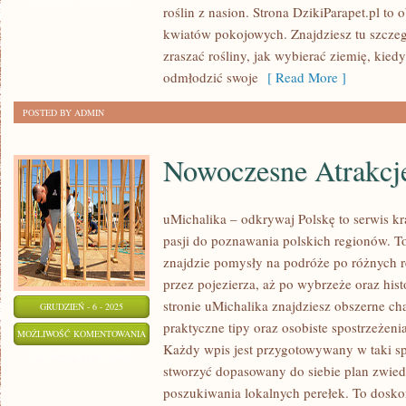
roślin z nasion. Strona DzikiParapet.pl to
MAŁEJ
kwiatów pokojowych. Znajdziesz tu szczeg
PRZESTRZENI
zraszać rośliny, jak wybierać ziemię, kied
odmłodzić swoje
[ Read More ]
POSTED BY ADMIN
Nowoczesne Atrakcj
uMichalika – odkrywaj Polskę to serwis kr
pasji do poznawania polskich regionów. To
znajdzie pomysły na podróże po różnych r
przez pojezierza, aż po wybrzeże oraz his
stronie uMichalika znajdziesz obszerne char
GRUDZIEŃ - 6 - 2025
praktyczne tipy oraz osobiste spostrzeżen
NOWOCZESNE
MOŻLIWOŚĆ KOMENTOWANIA
Każdy wpis jest przygotowywany w taki s
ATRAKCJE
ZOSTAŁA WYŁĄCZONA
stworzyć dopasowany do siebie plan zwied
poszukiwania lokalnych perełek. To doskon