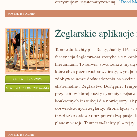
otrzymujesz usystematyzowaną
[ Read Mo
POSTED BY ADMIN
Żeglarskie aplikacje
Tempesta-Jachty.pl – Rejsy, Jachty i Pasja
fascynacja żeglarstwem spotyka się z kon
kierunkami. To serwis, stworzona z myślą 
które chcą poznawać nowe trasy, wynajmow
zdobywać nowe doświadczenia na wodzie.
GRUDZIEŃ - 5 - 2025
ekstremalne i Żeglarstwo Dostępne. Tempes
ŻEGLARSKIE
MOŻLIWOŚĆ KOMENTOWANIA
przystań, w której każdy sympatyk rejsów z
APLIKACJE
ZOSTAŁA WYŁĄCZONA
konkretnych instrukcji dla nowicjuszy, aż p
MOBILNE
doświadczonych żeglarzy. Strona łączy w s
treści szkoleniowe oraz prawdziwą pasję,
planów w rejs. Tempesta-Jachty.pl – rejsy, 
POSTED BY ADMIN