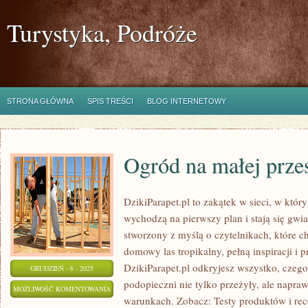
Turystyka, Podróże
STRONA GŁÓWNA
SPIS TREŚCI
BLOG INTERNETOWY
Ogród na małej przes
DzikiParapet.pl to zakątek w sieci, w któ
wychodzą na pierwszy plan i stają się gw
stworzony z myślą o czytelnikach, które c
domowy las tropikalny, pełną inspiracji i
DzikiParapet.pl odkryjesz wszystko, czego
GRUDZIEŃ - 6 - 2025
podopieczni nie tylko przeżyły, ale napr
OGRÓD
MOŻLIWOŚĆ KOMENTOWANIA
warunkach. Zobacz: Testy produktów i rec
NA
ZOSTAŁA WYŁĄCZONA