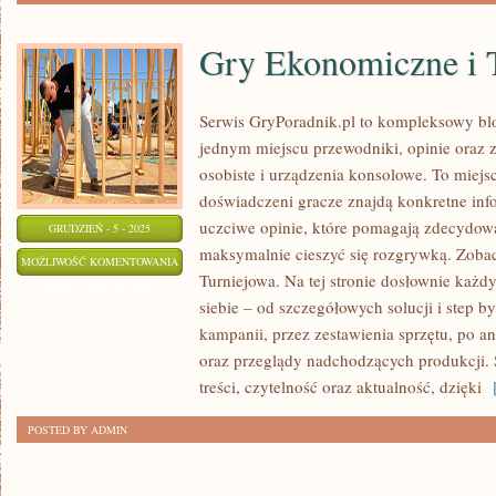
Gry Ekonomiczne i 
Serwis GryPoradnik.pl to kompleksowy blo
jednym miejscu przewodniki, opinie oraz 
osobiste i urządzenia konsolowe. To miejs
doświadczeni gracze znajdą konkretne inf
uczciwe opinie, które pomagają zdecydowa
GRUDZIEŃ - 5 - 2025
maksymalnie cieszyć się rozgrywką. Zobac
GRY
MOŻLIWOŚĆ KOMENTOWANIA
Turniejowa. Na tej stronie dosłownie każdy
EKONOMICZNE
ZOSTAŁA WYŁĄCZONA
siebie – od szczegółowych solucji i step b
I
kampanii, przez zestawienia sprzętu, po a
TYCOON
oraz przeglądy nadchodzących produkcji. S
treści, czytelność oraz aktualność, dzięki
[
POSTED BY ADMIN