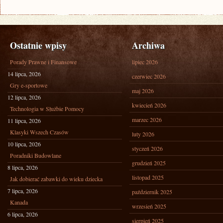
Ostatnie wpisy
Archiwa
Porady Prawne i Finansowe
lipiec 2026
14 lipca, 2026
czerwiec 2026
Gry e-sportowe
maj 2026
12 lipca, 2026
kwiecień 2026
Technologia w Służbie Pomocy
marzec 2026
11 lipca, 2026
Klasyki Wszech Czasów
luty 2026
10 lipca, 2026
styczeń 2026
Poradniki Budowlane
grudzień 2025
8 lipca, 2026
listopad 2025
Jak dobierać zabawki do wieku dziecka
7 lipca, 2026
październik 2025
Kanada
wrzesień 2025
6 lipca, 2026
sierpień 2025