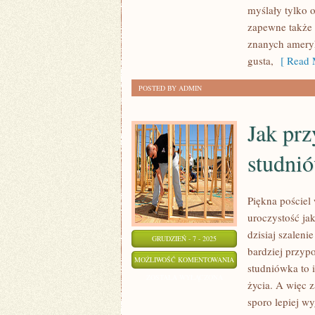
MAMY
myślały tylko 
MOŻLIWOŚĆ
zapewne także
ZADBAĆ
znanych ameryka
O
gusta,
[ Read 
WŁASNY
POSTED BY ADMIN
WYGLĄD?
Jak prz
studni
Piękna pościel 
uroczystość jak
dzisiaj szaleni
GRUDZIEŃ - 7 - 2025
bardziej przyp
JAK
MOŻLIWOŚĆ KOMENTOWANIA
studniówka to 
PRZYGOTOWAĆ
ZOSTAŁA WYŁĄCZONA
życia. A więc 
SIĘ
sporo lepiej w
DO