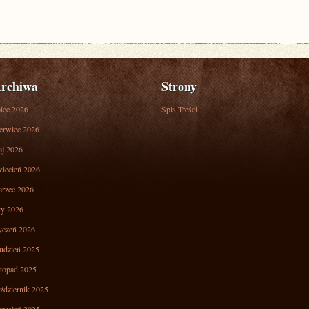
rchiwa
Strony
piec 2026
Spis Treści
erwiec 2026
j 2026
iecień 2026
rzec 2026
ty 2026
yczeń 2026
udzień 2025
stopad 2025
ździernik 2025