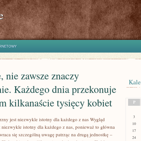
e
ERNETOWY
, nie zawsze znaczy
Kale
ie. Każdego dnia przekonuje
ym kilkanaście tysięcy kobiet
P
3
zny jest niezwykle istotny dla każdego z nas Wygląd
10
t niezwykle istotny dla każdego z nas, ponieważ to główna
17
zwraca się szczególną uwagę patrząc na drugą jednostkę –
24