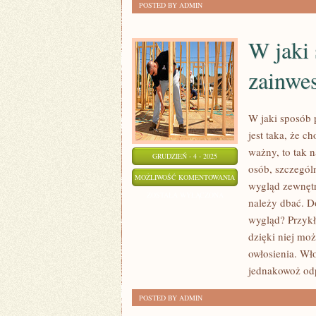
POSTED BY ADMIN
W jaki
zainwe
W jaki sposób 
jest taka, że c
ważny, to tak 
GRUDZIEŃ - 4 - 2025
osób, szczegól
W
MOŻLIWOŚĆ KOMENTOWANIA
wygląd zewnętr
JAKI
ZOSTAŁA WYŁĄCZONA
należy dbać. D
SPOSÓB
wygląd? Przyk
MOŻEMY
dzięki niej mo
ZAINWESTOWAĆ
owłosienia. Wł
SWOJE
jednakowoż odp
PIENIĄDZE?
POSTED BY ADMIN