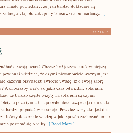
na śmiało powiedzieć, że jeśli bardzo dokładnie się
z żadnego kłopotu zakupimy tenisówki albo martensy,
[
CONTINUE
ż
zadbać o swoją twarz? Chcesz być jeszcze atrakcyjniejszą
c powinnaś wiedzieć, że czymś niesamowicie ważnym jest
nie każdym przypadku zwrócić uwagę, iż o swoją skórę
ak? A chociażby warto co jakiś czas odwiedzić solarium.
ział, że bardzo częste wizyty na solarium są czymś
biety, a poza tym tak naprawdę nieco oszpecają nam ciało,
 za bardzo popadać w paranoję. Przecież wszystko jest dla
udzi, którzy doskonale wiedzą w jaki sposób zachować umiar.
azie postarać się o to by
[ Read More ]