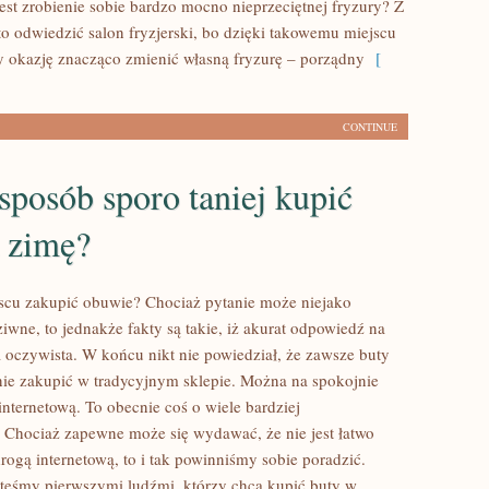
est zrobienie sobie bardzo mocno nieprzeciętnej fryzury? Z
o odwiedzić salon fryzjerski, bo dzięki takowemu miejscu
 okazję znacząco zmienić własną fryzurę – porządny
[
CONTINUE
sposób sporo taniej kupić
a zimę?
cu zakupić obuwie? Chociaż pytanie może niejako
iwne, to jednakże fakty są takie, iż akurat odpowiedź na
ka oczywista. W końcu nikt nie powiedział, że zawsze buty
nie zakupić w tradycyjnym sklepie. Można na spokojnie
internetową. To obecnie coś o wiele bardziej
Chociaż zapewne może się wydawać, że nie jest łatwo
rogą internetową, to i tak powinniśmy sobie poradzić.
esteśmy pierwszymi ludźmi, którzy chcą kupić buty w