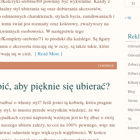
pl/c/Kolczyki-srebrne/69 powinny być wykwintne. Każdy z
31
alny styl ubierania się oraz dobierania akcesoriów,
o odmiennych charakterach, stylach bycia, zamiłowaniach i
« lip
i temu świat jest rozmaity oraz kolorowy, zważywszy na
ykwintnych osobowości. W następstwie tego
Rekl
l/c/Komplety-srebrne/71 to produkt dla każdego. Są figury
ania o akcesoria rzucają się w oczy, są także takie, które
Odwiedź
wają się w cień,
[ Read More ]
Odwiedź
Zobacz p
CONTINUE
Zobacz p
ić, aby pięknie się ubierać?
Kliknij 
Blog
Strona
adbać o własny styl? Jeśli jesteś tą kobietą, która pragnie
y styl, to musisz przede wszystkim wiedzieć, że we
http://
zypadkach czymś naprawdę ważnym jest to by dbać o swój
Tu
d naszego ubioru zależy, to coś na 100% pewnego, więc nie
Internet
ewać odnośnie tego większych wątpliwości. W końcu
ą takie, że jeżeli nie zadbamy o własny ubiór, to tak