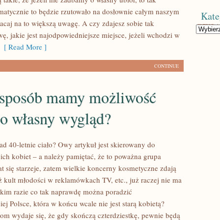
atycznie to będzie rzutowało na dosłownie całym naszym
Kate
acaj na to większą uwagę. A czy zdajesz sobie tak
Kategorie
ę, jakie jest najodpowiedniejsze miejsce, jeżeli wchodzi w
[ Read More ]
CONTINUE
 sposób mamy możliwość
 o własny wygląd?
ad 40-letnie ciało? Owy artykuł jest skierowany do
nich kobiet – a należy pamiętać, że to poważna grupa
at się starzeje, zatem wielkie koncerny kosmetyczne zdają
ż kult młodości w reklamówkach TV, etc., już raczej nie ma
takim razie co tak naprawdę można poradzić
niej Polsce, która w końcu wcale nie jest starą kobietą?
kom wydaje się, że gdy skończą czterdziestkę, pewnie będą