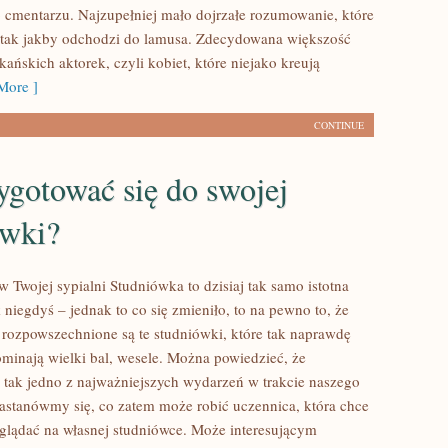
o cmentarzu. Najzupełniej mało dojrzałe rozumowanie, które
 tak jakby odchodzi do lamusa. Zdecydowana większość
ńskich aktorek, czyli kobiet, które niejako kreują
More ]
CONTINUE
ygotować się do swojej
ówki?
w Twojej sypialni Studniówka to dzisiaj tak samo istotna
 niegdyś – jednak to co się zmieniło, to na pewno to, że
e rozpowszechnione są te studniówki, które tak naprawdę
ominają wielki bal, wesele. Można powiedzieć, że
i tak jedno z najważniejszych wydarzeń w trakcie naszego
zastanówmy się, co zatem może robić uczennica, która chce
yglądać na własnej studniówce. Może interesującym