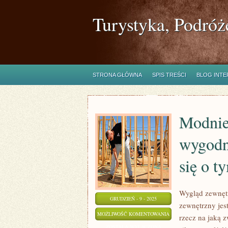
Turystyka, Podróż
STRONA GŁÓWNA
SPIS TREŚCI
BLOG INT
Modnie
wygodn
się o t
Wygląd zewnętr
GRUDZIEŃ - 9 - 2025
zewnętrzny jes
MODNIE,
MOŻLIWOŚĆ KOMENTOWANIA
rzecz na jaką 
NIE
ZOSTAŁA WYŁĄCZONA