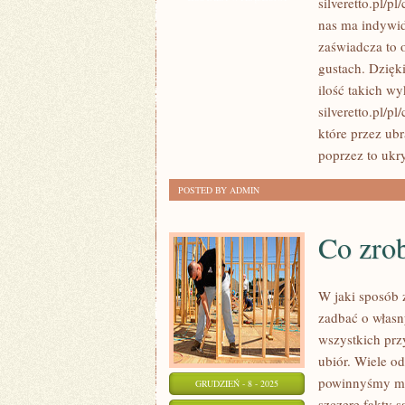
silveretto.pl/
ZAWSZE
nas ma indywidu
ZNACZY
zaświadcza to 
WYGODNIE.
gustach. Dzięk
KAŻDEGO
ilość takich w
silveretto.pl/p
DNIA
które przez ubr
PRZEKONUJE
poprzez to ukry
SIĘ
O
POSTED BY ADMIN
TYM
KILKANAŚCIE
Co zrob
TYSIĘCY
KOBIET
W jaki sposób z
zadbać o własn
wszystkich pr
ubiór. Wiele o
powinnyśmy mi
GRUDZIEŃ - 8 - 2025
szczere fakty s