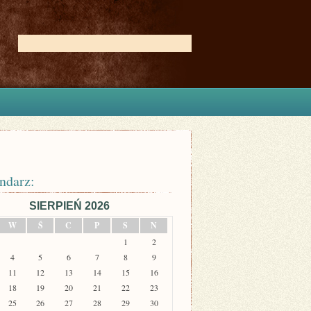
ndarz:
SIERPIEŃ 2026
W
Ś
C
P
S
N
1
2
4
5
6
7
8
9
11
12
13
14
15
16
18
19
20
21
22
23
25
26
27
28
29
30