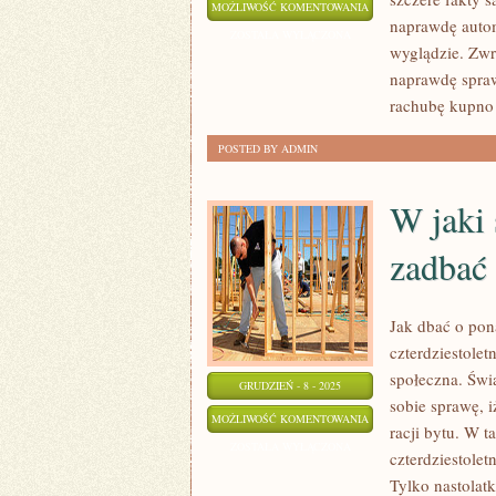
CO
MOŻLIWOŚĆ KOMENTOWANIA
naprawdę autom
ZROBIĆ,
ZOSTAŁA WYŁĄCZONA
wyglądzie. Zwr
ABY
naprawdę spraw
PIĘKNIE
rachubę kupno
SIĘ
UBIERAĆ?
POSTED BY ADMIN
W jaki
zadbać
Jak dbać o pon
czterdziestolet
społeczna. Świ
GRUDZIEŃ - 8 - 2025
sobie sprawę, i
W
MOŻLIWOŚĆ KOMENTOWANIA
racji bytu. W 
JAKI
ZOSTAŁA WYŁĄCZONA
czterdziestolet
SPOSÓB
Tylko nastolat