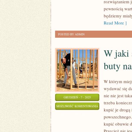
rozwiązaniem j
SWOJEJ
pewnością wart
STUDNIÓWKI?
będziemy miały
Read More ]
POSTED BY ADMIN
W jaki 
buty n
W którym miejs
wydawać się dz
nie nie jest ta
GRUDZIEŃ - 7 - 2025
trzeba koniecz
W
MOŻLIWOŚĆ KOMENTOWANIA
kupić je drogą 
JAKI
ZOSTAŁA WYŁĄCZONA
powszechnego. 
SPOSÓB
kupić obuwie d
SPORO
Przecież nie j