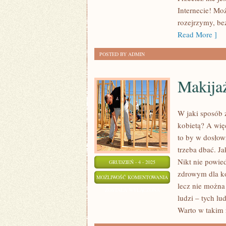
TANIEJ
Internecie! Moż
KUPIĆ
rozejrzymy, be
BUTY
Read More ]
NA
POSTED BY ADMIN
ZIMĘ?
Makija
W jaki sposób 
kobietą? A wię
to by w dosłow
trzeba dbać. J
Nikt nie powied
GRUDZIEŃ - 4 - 2025
zdrowym dla ko
MAKIJAŻ
MOŻLIWOŚĆ KOMENTOWANIA
lecz nie można
ZOSTAŁA WYŁĄCZONA
ludzi – tych l
Warto w takim r