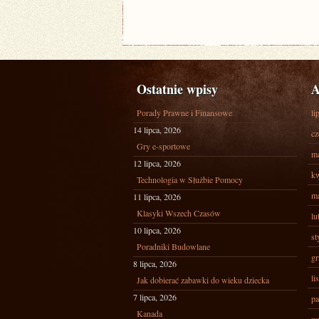
Ostatnie wpisy
A
Porady Prawne i Finansowe
li
14 lipca, 2026
cz
Gry e-sportowe
ma
12 lipca, 2026
kw
Technologia w Służbie Pomocy
ma
11 lipca, 2026
Klasyki Wszech Czasów
lu
10 lipca, 2026
st
Poradniki Budowlane
gr
8 lipca, 2026
li
Jak dobierać zabawki do wieku dziecka
7 lipca, 2026
pa
Kanada