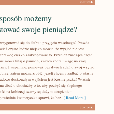
CONTINUE
 sposób możemy
stować swoje pieniądze?
przygotować się do ślubu i przyjęcia weselnego? Prawda
hociaż często ludzie niejako mówią, że wygląd nie jest
naprawdę ciężko zaakceptować to. Przecież znacząca część
nie mowa tutaj o paniach, zwraca sporą uwagę na swój
zny. I wspaniale, ponieważ bez dwóch zdań o swój wygląd
obrze, zatem można zrobić, jeżeli chcemy zadbać o własny
ładowo doskonałym wyjściem jest Kosmetyczka! Właśnie
żna dbać o chociażby o to, aby pozbyć się zbędnego
oski na kobiecej twarzy są dużym utrapieniem –
owiednia kosmetyczka sprawi, że bez
[ Read More ]
CONTINUE